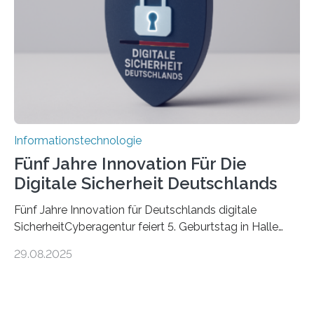
die mittels Sensoren ihre Umgebung erfassen,
Informationen verarbeiten und häufig auch mit…
Informationstechnologie
Fünf Jahre Innovation Für Die
Digitale Sicherheit Deutschlands
Fünf Jahre Innovation für Deutschlands digitale
SicherheitCyberagentur feiert 5. Geburtstag in Halle
(Saale) – Politik, Wissenschaft und Wirtschaft würdigen
29.08.2025
ErfolgeDie Agentur für Innovation in der
Cybersicherheit GmbH (Cyberagentur) hat am 28.
August 2025 in Halle (Saale) ihr fünfjähriges Bestehen
gefeiert. Mit einem Rückblick auf fünf Jahre