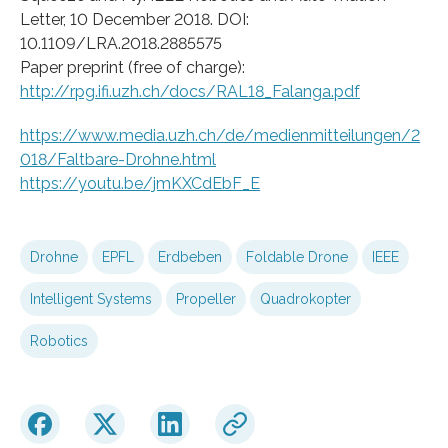
Letter, 10 December 2018. DOI:
10.1109/LRA.2018.2885575
Paper preprint (free of charge):
http://rpg.ifi.uzh.ch/docs/RAL18_Falanga.pdf
https://www.media.uzh.ch/de/medienmitteilungen/2
018/Faltbare-Drohne.html
https://youtu.be/jmKXCdEbF_E
Drohne
EPFL
Erdbeben
Foldable Drone
IEEE
Intelligent Systems
Propeller
Quadrokopter
Robotics