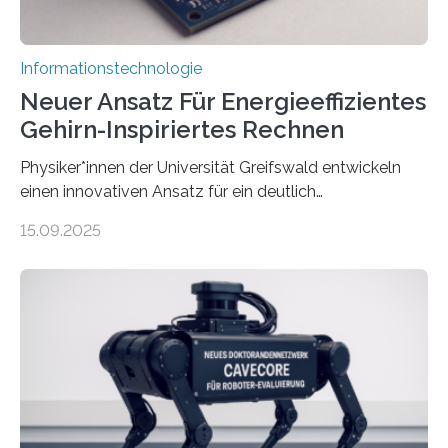
Informationstechnologie
Neuer Ansatz Für Energieeffizientes
Gehirn-Inspiriertes Rechnen
Physiker*innen der Universität Greifswald entwickeln
einen innovativen Ansatz für ein deutlich
energieeffizienteres Arbeiten von Computern. Ihr
15.09.2025
Lösungsweg ist inspiriert vom menschlichen Gehirn. Die
rasante Entwicklung der Künstlichen Intelligenz (KI)
stellt die heutige Computertechnik vor
Herausforderungen. Herkömmliche Silizium-
Prozessoren stoßen an ihre Grenzen: Sie verbrauchen
viel Energie, die Speicher- und Verarbeitungseinheiten
sind voneinander getrennt und die Datenübertragung
bremst komplexe Anwendungen aus. Da KI-Modelle
immer größer werden und riesige Datenmengen