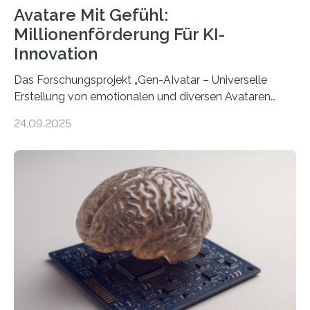
Avatare Mit Gefühl:
Millionenförderung Für KI-
Innovation
Das Forschungsprojekt „Gen-AIvatar – Universelle
Erstellung von emotionalen und diversen Avataren
durch generative KI“ erhält eine NEXT.IN.NRW-
24.09.2025
Förderung in Höhe von rund 2 Millionen Euro. Dabei
entwickeln Wissenschaftlerinnen und Wissenschaftler
der Universität Bonn und der TH Köln gemeinsam mit
der MindPort GmbH eine neuartige, KI-gestützte
Lösung zur Erzeugung von Emotionen für realistische
Avatare. Gen-AIvatar entwickelt innovative und
kosteneffiziente Methoden, um lebensechte Avatare zu
erstellen. „Besonders wichtig ist uns eine ganzheitliche
Animation, bei der Stimme, Körperbewegung, Gestik
und Mimik im Einklang sind…