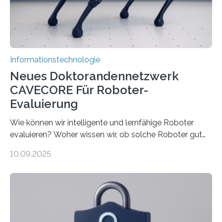
verarbeiten müssen, steigt der Bedarf an neuen
Rechenarchitekturen. Neben Quantencomputern
rücken dabei insbesondere…
Informationstechnologie
Neues Doktorandennetzwerk
CAVECORE Für Roboter-
Evaluierung
Wie können wir intelligente und lernfähige Roboter
evaluieren? Woher wissen wir, ob solche Roboter gut
sind in dem, was sie tun? Mit diesen Fragen beschäftigt
10.09.2025
sich CAVECORE – ein neues Marie Skłodowska-Curie
Doctoral Network, das an der Universität Bremen
koordiniert wird. Ab dem 1. September werden sich
über einen Zeitraum von vier Jahren insgesamt 15
Promovierende im Rahmen von CAVECORE mit
kognitiven Robotern beschäftigen – also mit Robotern,