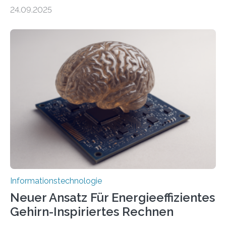
durch generative KI“ erhält eine NEXT.IN.NRW-
24.09.2025
Förderung in Höhe von rund 2 Millionen Euro. Dabei
entwickeln Wissenschaftlerinnen und Wissenschaftler
der Universität Bonn und der TH Köln gemeinsam mit
der MindPort GmbH eine neuartige, KI-gestützte
Lösung zur Erzeugung von Emotionen für realistische
Avatare. Gen-AIvatar entwickelt innovative und
kosteneffiziente Methoden, um lebensechte Avatare zu
erstellen. „Besonders wichtig ist uns eine ganzheitliche
Animation, bei der Stimme, Körperbewegung, Gestik
und Mimik im Einklang sind…
Informationstechnologie
Neuer Ansatz Für Energieeffizientes
Gehirn-Inspiriertes Rechnen