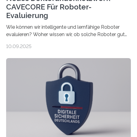
CAVECORE Für Roboter-
Evaluierung
Wie können wir intelligente und lernfähige Roboter
evaluieren? Woher wissen wir, ob solche Roboter gut
sind in dem, was sie tun? Mit diesen Fragen beschäftigt
10.09.2025
sich CAVECORE – ein neues Marie Skłodowska-Curie
Doctoral Network, das an der Universität Bremen
koordiniert wird. Ab dem 1. September werden sich
über einen Zeitraum von vier Jahren insgesamt 15
Promovierende im Rahmen von CAVECORE mit
kognitiven Robotern beschäftigen – also mit Robotern,
die mittels Sensoren ihre Umgebung erfassen,
Informationen verarbeiten und häufig auch mit…