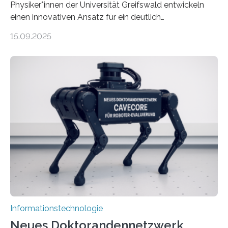
Physiker*innen der Universität Greifswald entwickeln
einen innovativen Ansatz für ein deutlich
energieeffizienteres Arbeiten von Computern. Ihr
15.09.2025
Lösungsweg ist inspiriert vom menschlichen Gehirn. Die
rasante Entwicklung der Künstlichen Intelligenz (KI)
stellt die heutige Computertechnik vor
Herausforderungen. Herkömmliche Silizium-
Prozessoren stoßen an ihre Grenzen: Sie verbrauchen
viel Energie, die Speicher- und Verarbeitungseinheiten
sind voneinander getrennt und die Datenübertragung
bremst komplexe Anwendungen aus. Da KI-Modelle
immer größer werden und riesige Datenmengen
verarbeiten müssen, steigt der Bedarf an neuen
Rechenarchitekturen. Neben Quantencomputern
rücken dabei insbesondere…
Informationstechnologie
Neues Doktorandennetzwerk