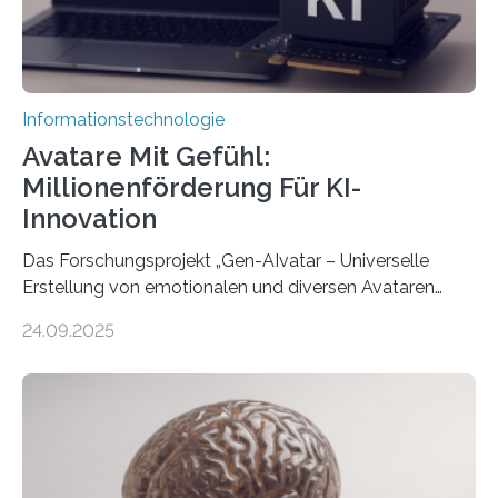
Informationstechnologie
Avatare Mit Gefühl:
Millionenförderung Für KI-
Innovation
Das Forschungsprojekt „Gen-AIvatar – Universelle
Erstellung von emotionalen und diversen Avataren
durch generative KI“ erhält eine NEXT.IN.NRW-
24.09.2025
Förderung in Höhe von rund 2 Millionen Euro. Dabei
entwickeln Wissenschaftlerinnen und Wissenschaftler
der Universität Bonn und der TH Köln gemeinsam mit
der MindPort GmbH eine neuartige, KI-gestützte
Lösung zur Erzeugung von Emotionen für realistische
Avatare. Gen-AIvatar entwickelt innovative und