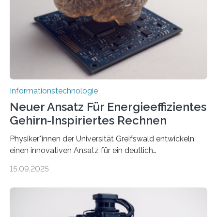
kosteneffiziente Methoden, um lebensechte Avatare zu
erstellen. „Besonders wichtig ist uns eine ganzheitliche
Animation, bei der Stimme, Körperbewegung, Gestik
und Mimik im Einklang sind…
Informationstechnologie
Neuer Ansatz Für Energieeffizientes
Gehirn-Inspiriertes Rechnen
Physiker*innen der Universität Greifswald entwickeln
einen innovativen Ansatz für ein deutlich
energieeffizienteres Arbeiten von Computern. Ihr
15.09.2025
Lösungsweg ist inspiriert vom menschlichen Gehirn. Die
rasante Entwicklung der Künstlichen Intelligenz (KI)
stellt die heutige Computertechnik vor
Herausforderungen. Herkömmliche Silizium-