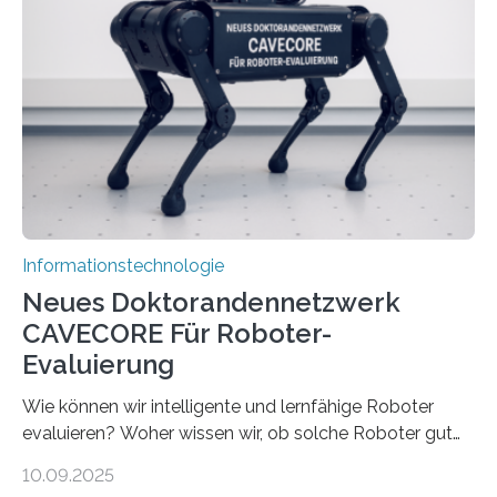
Prozessoren stoßen an ihre Grenzen: Sie verbrauchen
viel Energie, die Speicher- und Verarbeitungseinheiten
sind voneinander getrennt und die Datenübertragung
bremst komplexe Anwendungen aus. Da KI-Modelle
immer größer werden und riesige Datenmengen
verarbeiten müssen, steigt der Bedarf an neuen
Rechenarchitekturen. Neben Quantencomputern
rücken dabei insbesondere…
Informationstechnologie
Neues Doktorandennetzwerk
CAVECORE Für Roboter-
Evaluierung
Wie können wir intelligente und lernfähige Roboter
evaluieren? Woher wissen wir, ob solche Roboter gut
sind in dem, was sie tun? Mit diesen Fragen beschäftigt
10.09.2025
sich CAVECORE – ein neues Marie Skłodowska-Curie