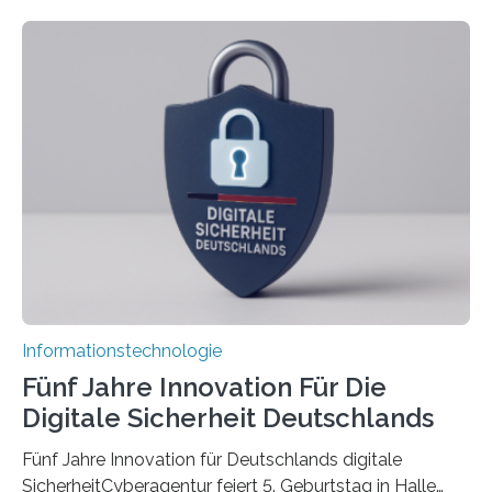
Doctoral Network, das an der Universität Bremen
koordiniert wird. Ab dem 1. September werden sich
über einen Zeitraum von vier Jahren insgesamt 15
Promovierende im Rahmen von CAVECORE mit
kognitiven Robotern beschäftigen – also mit Robotern,
die mittels Sensoren ihre Umgebung erfassen,
Informationen verarbeiten und häufig auch mit…
Informationstechnologie
Fünf Jahre Innovation Für Die
Digitale Sicherheit Deutschlands
Fünf Jahre Innovation für Deutschlands digitale
SicherheitCyberagentur feiert 5. Geburtstag in Halle