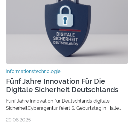
Promovierende im Rahmen von CAVECORE mit
kognitiven Robotern beschäftigen – also mit Robotern,
die mittels Sensoren ihre Umgebung erfassen,
Informationen verarbeiten und häufig auch mit…
Informationstechnologie
Fünf Jahre Innovation Für Die
Digitale Sicherheit Deutschlands
Fünf Jahre Innovation für Deutschlands digitale
SicherheitCyberagentur feiert 5. Geburtstag in Halle
(Saale) – Politik, Wissenschaft und Wirtschaft würdigen
29.08.2025
ErfolgeDie Agentur für Innovation in der
Cybersicherheit GmbH (Cyberagentur) hat am 28.