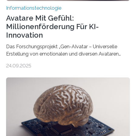
Informationstechnologie
Avatare Mit Gefühl:
Millionenförderung Für KI-
Innovation
Das Forschungsprojekt „Gen-AIvatar – Universelle
Erstellung von emotionalen und diversen Avataren
durch generative KI“ erhält eine NEXT.IN.NRW-
24.09.2025
Förderung in Höhe von rund 2 Millionen Euro. Dabei
entwickeln Wissenschaftlerinnen und Wissenschaftler
der Universität Bonn und der TH Köln gemeinsam mit
der MindPort GmbH eine neuartige, KI-gestützte
Lösung zur Erzeugung von Emotionen für realistische
Avatare. Gen-AIvatar entwickelt innovative und
kosteneffiziente Methoden, um lebensechte Avatare zu
erstellen. „Besonders wichtig ist uns eine ganzheitliche
Animation, bei der Stimme, Körperbewegung, Gestik
und Mimik im Einklang sind…