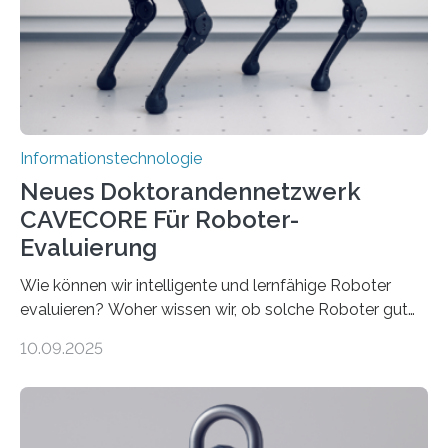
immer größer werden und riesige Datenmengen
verarbeiten müssen, steigt der Bedarf an neuen
Rechenarchitekturen. Neben Quantencomputern
rücken dabei insbesondere…
Informationstechnologie
Neues Doktorandennetzwerk
CAVECORE Für Roboter-
Evaluierung
Wie können wir intelligente und lernfähige Roboter
evaluieren? Woher wissen wir, ob solche Roboter gut
sind in dem, was sie tun? Mit diesen Fragen beschäftigt
10.09.2025
sich CAVECORE – ein neues Marie Skłodowska-Curie
Doctoral Network, das an der Universität Bremen
koordiniert wird. Ab dem 1. September werden sich
über einen Zeitraum von vier Jahren insgesamt 15