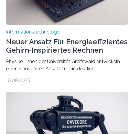
Informationstechnologie
Neuer Ansatz Für Energieeffizientes
Gehirn-Inspiriertes Rechnen
Physiker*innen der Universität Greifswald entwickeln
einen innovativen Ansatz für ein deutlich
energieeffizienteres Arbeiten von Computern. Ihr
15.09.2025
Lösungsweg ist inspiriert vom menschlichen Gehirn. Die
rasante Entwicklung der Künstlichen Intelligenz (KI)
stellt die heutige Computertechnik vor
Herausforderungen. Herkömmliche Silizium-
Prozessoren stoßen an ihre Grenzen: Sie verbrauchen
viel Energie, die Speicher- und Verarbeitungseinheiten
sind voneinander getrennt und die Datenübertragung
bremst komplexe Anwendungen aus. Da KI-Modelle