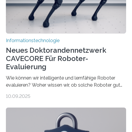
immer größer werden und riesige Datenmengen
verarbeiten müssen, steigt der Bedarf an neuen
Rechenarchitekturen. Neben Quantencomputern
rücken dabei insbesondere…
Informationstechnologie
Neues Doktorandennetzwerk
CAVECORE Für Roboter-
Evaluierung
Wie können wir intelligente und lernfähige Roboter
evaluieren? Woher wissen wir, ob solche Roboter gut
sind in dem, was sie tun? Mit diesen Fragen beschäftigt
10.09.2025
sich CAVECORE – ein neues Marie Skłodowska-Curie
Doctoral Network, das an der Universität Bremen
koordiniert wird. Ab dem 1. September werden sich
über einen Zeitraum von vier Jahren insgesamt 15
Promovierende im Rahmen von CAVECORE mit