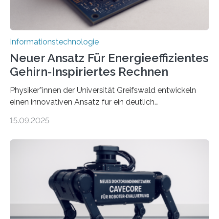
Informationstechnologie
Neuer Ansatz Für Energieeffizientes
Gehirn-Inspiriertes Rechnen
Physiker*innen der Universität Greifswald entwickeln
einen innovativen Ansatz für ein deutlich
energieeffizienteres Arbeiten von Computern. Ihr
15.09.2025
Lösungsweg ist inspiriert vom menschlichen Gehirn. Die
rasante Entwicklung der Künstlichen Intelligenz (KI)
stellt die heutige Computertechnik vor
Herausforderungen. Herkömmliche Silizium-
Prozessoren stoßen an ihre Grenzen: Sie verbrauchen
viel Energie, die Speicher- und Verarbeitungseinheiten
sind voneinander getrennt und die Datenübertragung
bremst komplexe Anwendungen aus. Da KI-Modelle