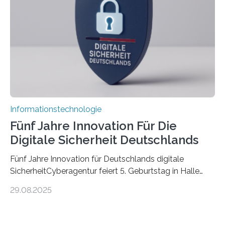
kognitiven Robotern beschäftigen – also mit Robotern,
die mittels Sensoren ihre Umgebung erfassen,
Informationen verarbeiten und häufig auch mit…
Informationstechnologie
Fünf Jahre Innovation Für Die
Digitale Sicherheit Deutschlands
Fünf Jahre Innovation für Deutschlands digitale
SicherheitCyberagentur feiert 5. Geburtstag in Halle
(Saale) – Politik, Wissenschaft und Wirtschaft würdigen
29.08.2025
ErfolgeDie Agentur für Innovation in der
Cybersicherheit GmbH (Cyberagentur) hat am 28.
August 2025 in Halle (Saale) ihr fünfjähriges Bestehen