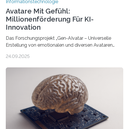
Informationstechnologie
Avatare Mit Gefühl:
Millionenförderung Für KI-
Innovation
Das Forschungsprojekt „Gen-AIvatar – Universelle
Erstellung von emotionalen und diversen Avataren
durch generative KI“ erhält eine NEXT.IN.NRW-
24.09.2025
Förderung in Höhe von rund 2 Millionen Euro. Dabei
entwickeln Wissenschaftlerinnen und Wissenschaftler
der Universität Bonn und der TH Köln gemeinsam mit
der MindPort GmbH eine neuartige, KI-gestützte
Lösung zur Erzeugung von Emotionen für realistische
Avatare. Gen-AIvatar entwickelt innovative und
kosteneffiziente Methoden, um lebensechte Avatare zu
erstellen. „Besonders wichtig ist uns eine ganzheitliche
Animation, bei der Stimme, Körperbewegung, Gestik
und Mimik im Einklang sind…