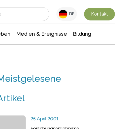
 Leben
Medien & Ereignisse
Interdisziplinäre Forschung
Veranstaltungsnachrichten
n Chemie
Gesellschaftswissenschaften
Kontakt
DE
eben
Medien & Ereignisse
Bildung
Meistgelesene
Artikel
25 April 2001
Forschungsergebnisse