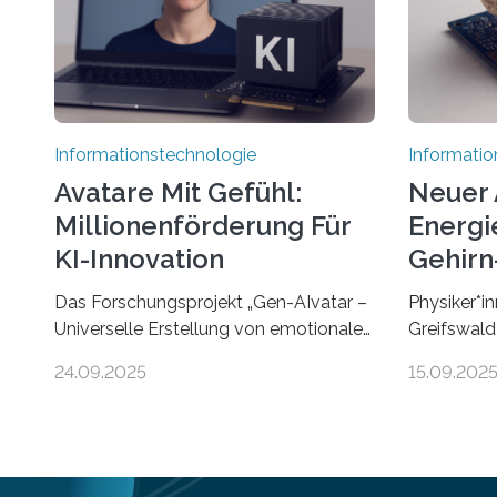
Informationstechnologie
Informatio
Avatare Mit Gefühl:
Neuer 
Millionenförderung Für
Energie
KI-Innovation
Gehirn-
Rechn
Das Forschungsprojekt „Gen-AIvatar –
Physiker*in
Universelle Erstellung von emotionalen
Greifswald
und diversen Avataren durch
innovativen
24.09.2025
15.09.202
generative KI“ erhält eine
energieeffi
NEXT.IN.NRW-Förderung in Höhe von
Computern.
rund 2 Millionen Euro. Dabei entwickeln
inspiriert
Wissenschaftlerinnen und
rasante En
Wissenschaftler der Universität Bonn
Intelligenz 