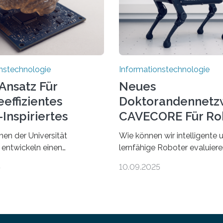
nstechnologie
Informationstechnologie
Ansatz Für
Neues
effizientes
Doktorandennetz
Inspiriertes
CAVECORE Für Ro
en
Evaluierung
nen der Universität
Wie können wir intelligente 
 entwickeln einen
lernfähige Roboter evaluie
 Ansatz für ein deutlich
wissen wir, ob solche Robote
5
10.09.2025
zienteres Arbeiten von
in dem, was sie tun? Mit die
 Ihr Lösungsweg ist
beschäftigt sich CAVECORE 
 vom menschlichen Gehirn. Die
neues Marie Skłodowska-Cu
twicklung der Künstlichen
Doctoral Network, das an de
(KI) stellt die heutige
Universität Bremen koordinie