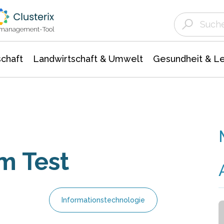
Landwirtschaft & Umwelt
Gesundheit &
Agrar- Forstwissenschaften
Unternehmensmeldungen
Biowissenschafte
Ökologie Umwelt- Naturschutz
ktmanagement-Tool
chaft
Landwirtschaft & Umwelt
Gesundheit & L
m Test
Informationstechnologie