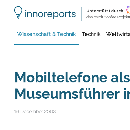
Wissenschaft & Technik
Informationstechnologie
Energie & Elektrotechnik
Unterstützt durch
das revolutionäre Proje
Wissenschaft & Technik
Technik
Weltwirts
Mobiltelefone als
Museumsführer i
16 December 2008