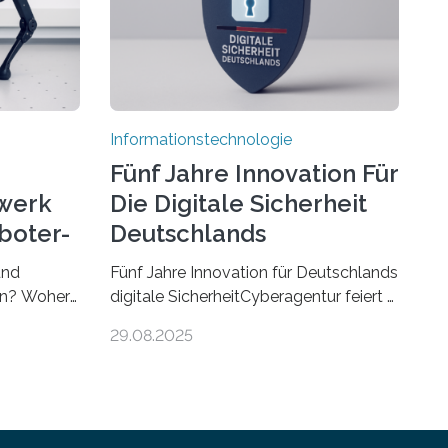
Informationstechnologie
Fünf Jahre Innovation Für
werk
Die Digitale Sicherheit
boter-
Deutschlands
und
Fünf Jahre Innovation für Deutschlands
ren? Woher
digitale SicherheitCyberagentur feiert 5.
r gut sind
Geburtstag in Halle (Saale) – Politik,
29.08.2025
sen Fragen
Wissenschaft und Wirtschaft würdigen
– ein
ErfolgeDie Agentur für Innovation in
rie
der Cybersicherheit GmbH
r
(Cyberagentur) hat am 28. August
rt wird. Ab
2025 in Halle (Saale) ihr fünfjähriges