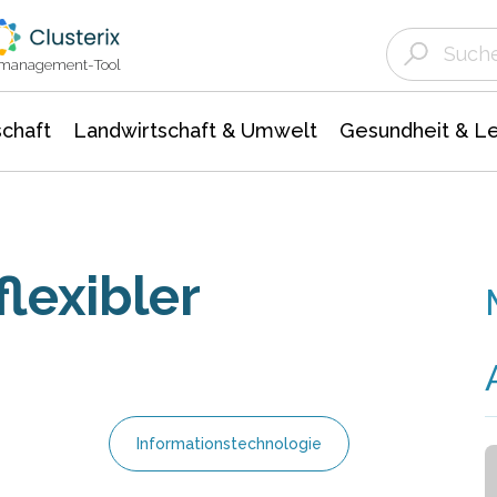
Landwirtschaft & Umwelt
Gesundheit &
Agrar- Forstwissenschaften
Unternehmensmeldungen
Biowissenschafte
Ökologie Umwelt- Naturschutz
ktmanagement-Tool
chaft
Landwirtschaft & Umwelt
Gesundheit & L
lexibler
Informationstechnologie