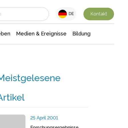
 Leben
Medien & Ereignisse
Interdisziplinäre Forschung
Veranstaltungsnachrichten
n Chemie
Gesellschaftswissenschaften
Kontakt
DE
eben
Medien & Ereignisse
Bildung
Meistgelesene
Artikel
25 April 2001
Forschungsergebnisse