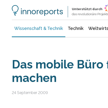
Wissenschaft & Technik
Informationstechnologie
Energie & Elektrotechnik
Unterstützt durch
das revolutionäre Proje
Wissenschaft & Technik
Technik
Weltwirts
Das mobile Büro f
machen
24 September 2009