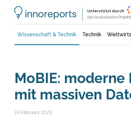
Wissenschaft & Technik
Informationstechnologie
Energie & Elektrotechnik
Unterstützt durch
das revolutionäre Proje
Wissenschaft & Technik
Technik
Weltwirts
MoBIE: moderne 
mit massiven Dat
24 February 2023