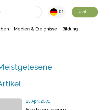
 Leben
Medien & Ereignisse
Interdisziplinäre Forschung
Veranstaltungsnachrichten
n Chemie
Gesellschaftswissenschaften
Kontakt
DE
eben
Medien & Ereignisse
Bildung
Meistgelesene
Artikel
25 April 2001
Forschungsergebnisse