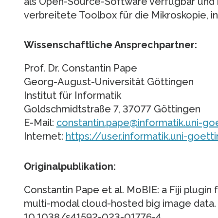
als Open-Source-Software verfügbar und kan
verbreitete Toolbox für die Mikroskopie, in
Wissenschaftliche Ansprechpartner:
Prof. Dr. Constantin Pape
Georg-August-Universität Göttingen
Institut für Informatik
Goldschmidtstraße 7, 37077 Göttingen
E-Mail:
constantin.pape@informatik.uni-go
Internet:
https://user.informatik.uni-goe
Originalpublikation:
Constantin Pape et al. MoBIE: a Fiji plugin 
multi-modal cloud-hosted big image data
10.1038/s41592-023-01776-4.