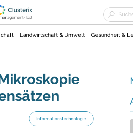
Landwirtschaft & Umwelt
Gesundheit &
Agrar- Forstwissenschaften
Unternehmensmeldungen
Biowissenschafte
Ökologie Umwelt- Naturschutz
ktmanagement-Tool
chaft
Landwirtschaft & Umwelt
Gesundheit & L
Mikroskopie
ensätzen
Informationstechnologie