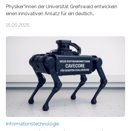
Physiker*innen der Universität Greifswald entwickeln
einen innovativen Ansatz für ein deutlich
energieeffizienteres Arbeiten von Computern. Ihr
15.09.2025
Lösungsweg ist inspiriert vom menschlichen Gehirn. Die
rasante Entwicklung der Künstlichen Intelligenz (KI)
stellt die heutige Computertechnik vor
Herausforderungen. Herkömmliche Silizium-
Prozessoren stoßen an ihre Grenzen: Sie verbrauchen
viel Energie, die Speicher- und Verarbeitungseinheiten
sind voneinander getrennt und die Datenübertragung
bremst komplexe Anwendungen aus. Da KI-Modelle
immer größer werden und riesige Datenmengen
verarbeiten müssen, steigt der Bedarf an neuen
Rechenarchitekturen. Neben Quantencomputern
rücken dabei insbesondere…
Informationstechnologie