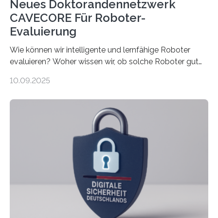
Neues Doktorandennetzwerk
CAVECORE Für Roboter-
Evaluierung
Wie können wir intelligente und lernfähige Roboter
evaluieren? Woher wissen wir, ob solche Roboter gut
sind in dem, was sie tun? Mit diesen Fragen beschäftigt
10.09.2025
sich CAVECORE – ein neues Marie Skłodowska-Curie
Doctoral Network, das an der Universität Bremen
koordiniert wird. Ab dem 1. September werden sich
über einen Zeitraum von vier Jahren insgesamt 15
Promovierende im Rahmen von CAVECORE mit
kognitiven Robotern beschäftigen – also mit Robotern,
die mittels Sensoren ihre Umgebung erfassen,
Informationen verarbeiten und häufig auch mit…