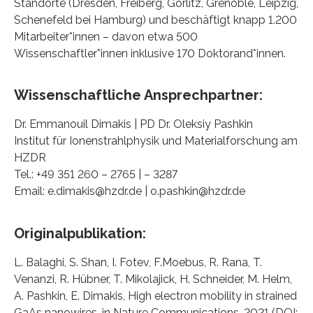
Standorte (Dresden, Freiberg, Görlitz, Grenoble, Leipzig,
Schenefeld bei Hamburg) und beschäftigt knapp 1.200
Mitarbeiter*innen – davon etwa 500
Wissenschaftler*innen inklusive 170 Doktorand*innen.
Wissenschaftliche Ansprechpartner:
Dr. Emmanouil Dimakis | PD Dr. Oleksiy Pashkin
Institut für Ionenstrahlphysik und Materialforschung am
HZDR
Tel.: +49 351 260 – 2765 | – 3287
Email: e.dimakis@hzdr.de | o.pashkin@hzdr.de
Originalpublikation:
L. Balaghi, S. Shan, I. Fotev, F.Moebus, R. Rana, T.
Venanzi, R. Hübner, T. Mikolajick, H. Schneider, M. Helm,
A. Pashkin, E. Dimakis, High electron mobility in strained
GaAs nanowires, in Nature Communications, 2021 (DOI: