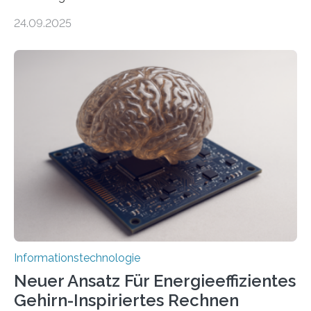
durch generative KI“ erhält eine NEXT.IN.NRW-
24.09.2025
Förderung in Höhe von rund 2 Millionen Euro. Dabei
entwickeln Wissenschaftlerinnen und Wissenschaftler
der Universität Bonn und der TH Köln gemeinsam mit
der MindPort GmbH eine neuartige, KI-gestützte
Lösung zur Erzeugung von Emotionen für realistische
Avatare. Gen-AIvatar entwickelt innovative und
kosteneffiziente Methoden, um lebensechte Avatare zu
erstellen. „Besonders wichtig ist uns eine ganzheitliche
Animation, bei der Stimme, Körperbewegung, Gestik
und Mimik im Einklang sind…
Informationstechnologie
Neuer Ansatz Für Energieeffizientes
Gehirn-Inspiriertes Rechnen