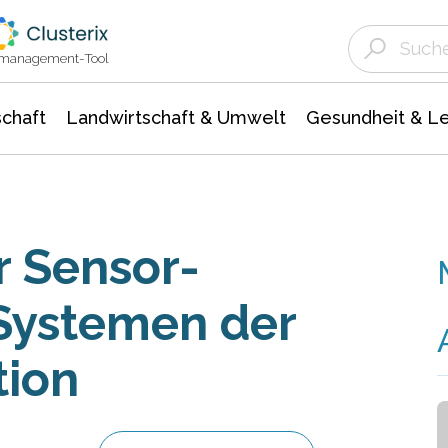
Landwirtschaft & Umwelt
Gesundheit &
Agrar- Forstwissenschaften
Unternehmensmeldungen
Biowissenschafte
Ökologie Umwelt- Naturschutz
ktmanagement-Tool
chaft
Landwirtschaft & Umwelt
Gesundheit & L
r Sensor-
-Systemen der
tion