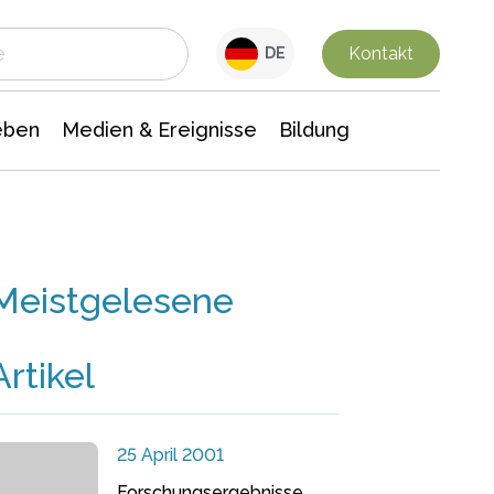
 Leben
Medien & Ereignisse
Interdisziplinäre Forschung
Veranstaltungsnachrichten
n Chemie
Gesellschaftswissenschaften
Kontakt
DE
eben
Medien & Ereignisse
Bildung
Meistgelesene
Artikel
25 April 2001
Forschungsergebnisse