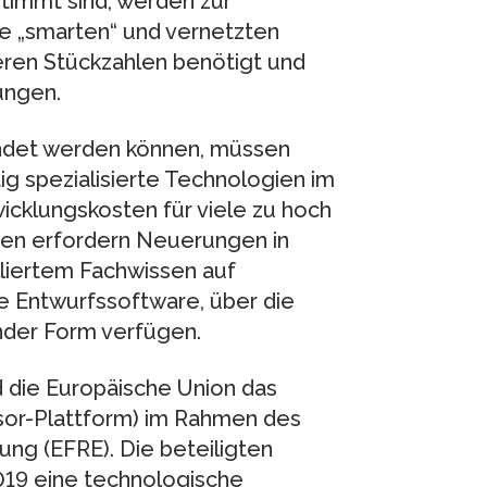
timmt sind, werden zur
e „smarten“ und vernetzten
eren Stückzahlen benötigt und
ungen.
endet werden können, müssen
g spezialisierte Technologien im
wicklungskosten für viele zu hoch
ben erfordern Neuerungen in
lliertem Fachwissen auf
e Entwurfssoftware, über die
ender Form verfügen.
d die Europäische Union das
sor-Plattform) im Rahmen des
ung (EFRE). Die beteiligten
2019 eine technologische