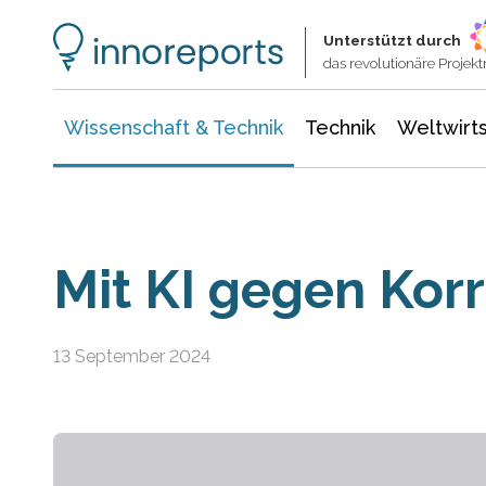
Wissenschaft & Technik
Informationstechnologie
Energie & Elektrotechnik
Unterstützt durch
das revolutionäre Proje
Wissenschaft & Technik
Technik
Weltwirts
Mit KI gegen Kor
13 September 2024