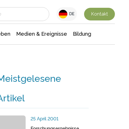
 Leben
Medien & Ereignisse
Interdisziplinäre Forschung
Veranstaltungsnachrichten
n Chemie
Gesellschaftswissenschaften
Kontakt
DE
eben
Medien & Ereignisse
Bildung
Meistgelesene
Artikel
25 April 2001
Forschungsergebnisse