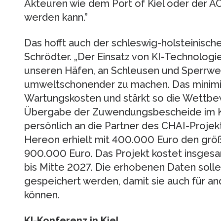
Akteuren wie dem Port of Kiel oder der 
werden kann.”
Das hofft auch der schleswig-holsteinische M
Schrödter. „Der Einsatz von KI-Technologi
unseren Häfen, an Schleusen und Sperrwer
umweltschonender zu machen. Das minimier
Wartungskosten und stärkt so die Wettbewe
Übergabe der Zuwendungsbescheide im Kie
persönlich an die Partner des CHAI-Proje
Hereon erhielt mit 400.000 Euro den grö
900.000 Euro. Das Projekt kostet insgesam
bis Mitte 2027. Die erhobenen Daten solle
gespeichert werden, damit sie auch für a
können.
KI-Konferenz in Kiel