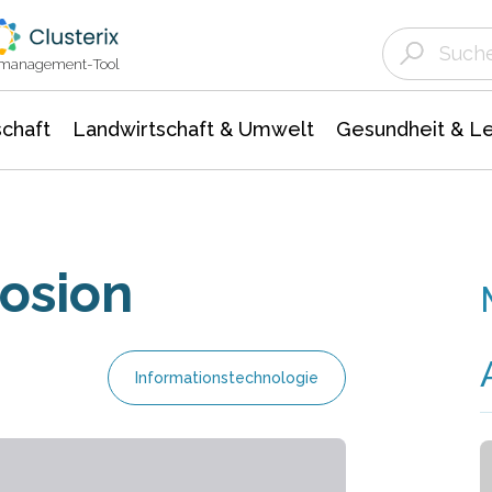
Landwirtschaft & Umwelt
Gesundheit &
Agrar- Forstwissenschaften
Unternehmensmeldungen
Biowissenschafte
Ökologie Umwelt- Naturschutz
ktmanagement-Tool
chaft
Landwirtschaft & Umwelt
Gesundheit & L
rosion
Informationstechnologie