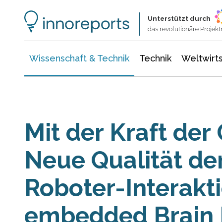
Wissenschaft & Technik
Informationstechnologie
Energie & Elektrotechnik
Unterstützt durch
das revolutionäre Proje
Wissenschaft & Technik
Technik
Weltwirts
Mit der Kraft der
Neue Qualität de
Roboter-Interakt
embedded Brain 