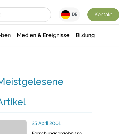
 Leben
Medien & Ereignisse
Interdisziplinäre Forschung
Veranstaltungsnachrichten
n Chemie
Gesellschaftswissenschaften
Kontakt
DE
eben
Medien & Ereignisse
Bildung
Meistgelesene
Artikel
25 April 2001
Forschungsergebnisse