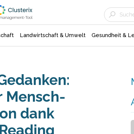
Landwirtschaft & Umwelt
Gesundheit &
Agrar- Forstwissenschaften
Unternehmensmeldungen
Biowissenschafte
Ökologie Umwelt- Naturschutz
ktmanagement-Tool
chaft
Landwirtschaft & Umwelt
Gesundheit & L
 Gedanken:
r Mensch-
ion dank
Reading