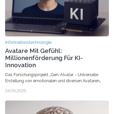
Informationstechnologie
Avatare Mit Gefühl:
Millionenförderung Für KI-
Innovation
Das Forschungsprojekt „Gen-AIvatar – Universelle
Erstellung von emotionalen und diversen Avataren
durch generative KI“ erhält eine NEXT.IN.NRW-
24.09.2025
Förderung in Höhe von rund 2 Millionen Euro. Dabei
entwickeln Wissenschaftlerinnen und Wissenschaftler
der Universität Bonn und der TH Köln gemeinsam mit
der MindPort GmbH eine neuartige, KI-gestützte