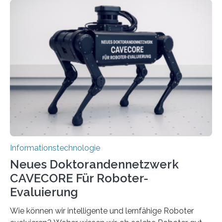
stellt die heutige Computertechnik vor
Herausforderungen. Herkömmliche Silizium-
Prozessoren stoßen an ihre Grenzen: Sie verbrauchen
viel Energie, die Speicher- und Verarbeitungseinheiten
sind voneinander getrennt und die Datenübertragung
bremst komplexe Anwendungen aus. Da KI-Modelle
immer größer werden und riesige Datenmengen
verarbeiten müssen, steigt der Bedarf an neuen
Rechenarchitekturen. Neben Quantencomputern
rücken dabei insbesondere…
Informationstechnologie
Neues Doktorandennetzwerk
CAVECORE Für Roboter-
Evaluierung
Wie können wir intelligente und lernfähige Roboter