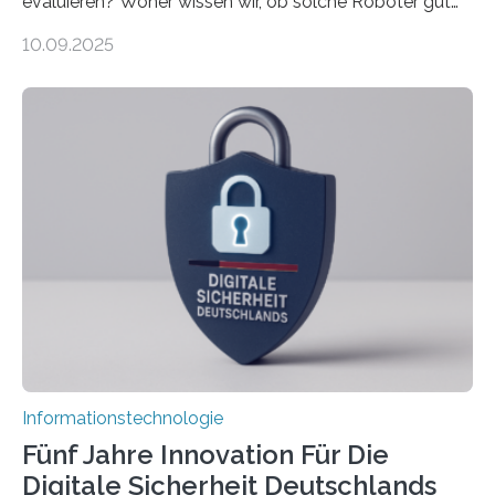
evaluieren? Woher wissen wir, ob solche Roboter gut
sind in dem, was sie tun? Mit diesen Fragen beschäftigt
10.09.2025
sich CAVECORE – ein neues Marie Skłodowska-Curie
Doctoral Network, das an der Universität Bremen
koordiniert wird. Ab dem 1. September werden sich
über einen Zeitraum von vier Jahren insgesamt 15
Promovierende im Rahmen von CAVECORE mit
kognitiven Robotern beschäftigen – also mit Robotern,
die mittels Sensoren ihre Umgebung erfassen,
Informationen verarbeiten und häufig auch mit…
Informationstechnologie
Fünf Jahre Innovation Für Die
Digitale Sicherheit Deutschlands