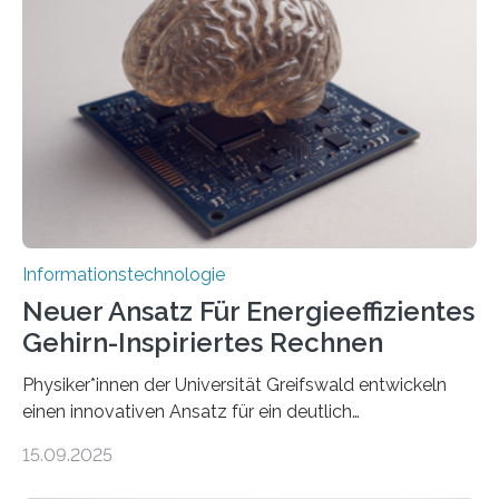
Lösung zur Erzeugung von Emotionen für realistische
Avatare. Gen-AIvatar entwickelt innovative und
kosteneffiziente Methoden, um lebensechte Avatare zu
erstellen. „Besonders wichtig ist uns eine ganzheitliche
Animation, bei der Stimme, Körperbewegung, Gestik
und Mimik im Einklang sind…
Informationstechnologie
Neuer Ansatz Für Energieeffizientes
Gehirn-Inspiriertes Rechnen
Physiker*innen der Universität Greifswald entwickeln
einen innovativen Ansatz für ein deutlich
energieeffizienteres Arbeiten von Computern. Ihr
15.09.2025
Lösungsweg ist inspiriert vom menschlichen Gehirn. Die
rasante Entwicklung der Künstlichen Intelligenz (KI)