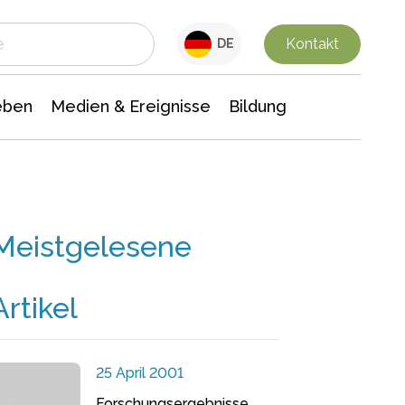
 Leben
Medien & Ereignisse
Interdisziplinäre Forschung
Veranstaltungsnachrichten
n Chemie
Gesellschaftswissenschaften
Kontakt
DE
eben
Medien & Ereignisse
Bildung
Meistgelesene
Artikel
25 April 2001
Forschungsergebnisse