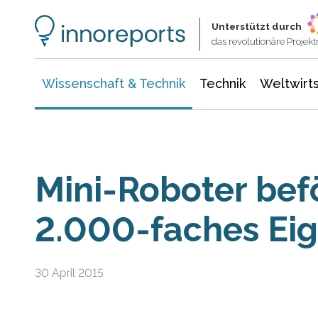
Wissenschaft & Technik
Informationstechnologie
Energie & Elektrotechnik
Unterstützt durch
das revolutionäre Proje
Wissenschaft & Technik
Technik
Weltwirts
Mini-Roboter bef
2.000-faches Ei
30 April 2015