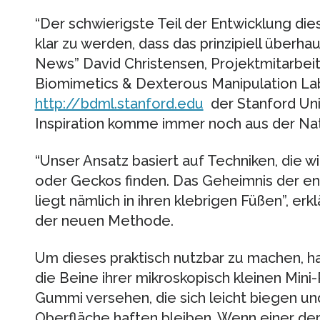
“Der schwierigste Teil der Entwicklung dies
klar zu werden, dass das prinzipiell überhau
News” David Christensen, Projektmitarbe
Biomimetics & Dexterous Manipulation La
http://bdml.stanford.edu
der Stanford Uni
Inspiration komme immer noch aus der Nat
“Unser Ansatz basiert auf Techniken, die w
oder Geckos finden. Das Geheimnis der e
liegt nämlich in ihren klebrigen Füßen”, erk
der neuen Methode.
Um dieses praktisch nutzbar zu machen, 
die Beine ihrer mikroskopisch kleinen Min
Gummi versehen, die sich leicht biegen u
Oberfläche haften bleiben. Wenn einer de