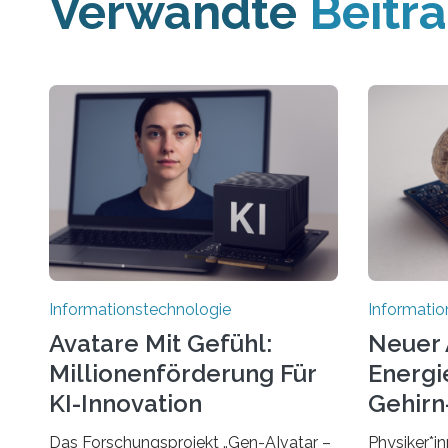
Verwandte
Beitr
Informationstechnologie
Informatio
Avatare Mit Gefühl:
Neuer 
Millionenförderung Für
Energie
KI-Innovation
Gehirn-
Rechn
Das Forschungsprojekt „Gen-AIvatar –
Physiker*in