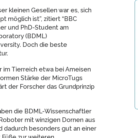
er kleinen Gesellen war es, sich
pt möglich ist”, zitiert “BBC
iter und PhD-Student am
boratory (BDML)
versity. Doch die beste
ur.
ir im Tierreich etwa bei Ameisen
normen Stärke der MicroTugs
lärt der Forscher das Grundprinzip
haben die BDML-Wissenschaftler
i-Roboter mit winzigen Dornen aus
nd dadurch besonders gut an einer
r Füße zur weiteren