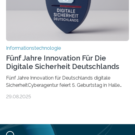
Informationstechnologie
Fünf Jahre Innovation Für Die
Digitale Sicherheit Deutschlands
Fünf Jahre Innovation für Deutschlands digitale
SicherheitCyberagentur feiert 5. Geburtstag in Halle
(Saale) – Politik, Wissenschaft und Wirtschaft würdigen
29.08.2025
ErfolgeDie Agentur für Innovation in der
Cybersicherheit GmbH (Cyberagentur) hat am 28.
August 2025 in Halle (Saale) ihr fünfjähriges Bestehen
gefeiert. Mit einem Rückblick auf fünf Jahre
Forschungsarbeit, politischen Grußworten und der