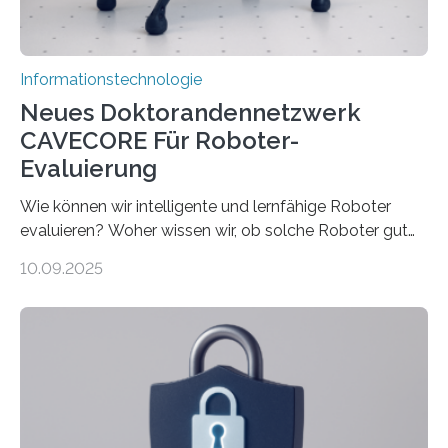
rücken dabei insbesondere…
Informationstechnologie
Neues Doktorandennetzwerk
CAVECORE Für Roboter-
Evaluierung
Wie können wir intelligente und lernfähige Roboter
evaluieren? Woher wissen wir, ob solche Roboter gut
sind in dem, was sie tun? Mit diesen Fragen beschäftigt
10.09.2025
sich CAVECORE – ein neues Marie Skłodowska-Curie
Doctoral Network, das an der Universität Bremen
koordiniert wird. Ab dem 1. September werden sich
über einen Zeitraum von vier Jahren insgesamt 15
Promovierende im Rahmen von CAVECORE mit
kognitiven Robotern beschäftigen – also mit Robotern,
die mittels Sensoren ihre Umgebung erfassen,
Informationen verarbeiten und häufig auch mit…