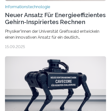
Informationstechnologie
Neuer Ansatz Für Energieeffizientes
Gehirn-Inspiriertes Rechnen
Physiker*innen der Universität Greifswald entwickeln
einen innovativen Ansatz für ein deutlich
energieeffizienteres Arbeiten von Computern. Ihr
15.09.2025
Lösungsweg ist inspiriert vom menschlichen Gehirn. Die
rasante Entwicklung der Künstlichen Intelligenz (KI)
stellt die heutige Computertechnik vor
Herausforderungen. Herkömmliche Silizium-
Prozessoren stoßen an ihre Grenzen: Sie verbrauchen
viel Energie, die Speicher- und Verarbeitungseinheiten
sind voneinander getrennt und die Datenübertragung
bremst komplexe Anwendungen aus. Da KI-Modelle
immer größer werden und riesige Datenmengen
verarbeiten müssen, steigt der Bedarf an neuen
Rechenarchitekturen. Neben Quantencomputern