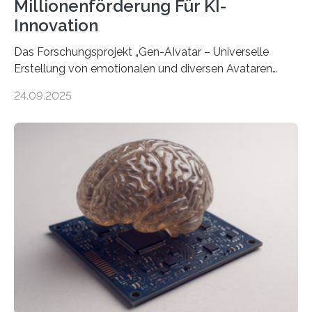
Millionenförderung Für KI-
Innovation
Das Forschungsprojekt „Gen-AIvatar – Universelle
Erstellung von emotionalen und diversen Avataren
durch generative KI“ erhält eine NEXT.IN.NRW-
24.09.2025
Förderung in Höhe von rund 2 Millionen Euro. Dabei
entwickeln Wissenschaftlerinnen und Wissenschaftler
der Universität Bonn und der TH Köln gemeinsam mit
der MindPort GmbH eine neuartige, KI-gestützte
Lösung zur Erzeugung von Emotionen für realistische
Avatare. Gen-AIvatar entwickelt innovative und
kosteneffiziente Methoden, um lebensechte Avatare zu
erstellen. „Besonders wichtig ist uns eine ganzheitliche
Animation, bei der Stimme, Körperbewegung, Gestik
und Mimik im Einklang sind…