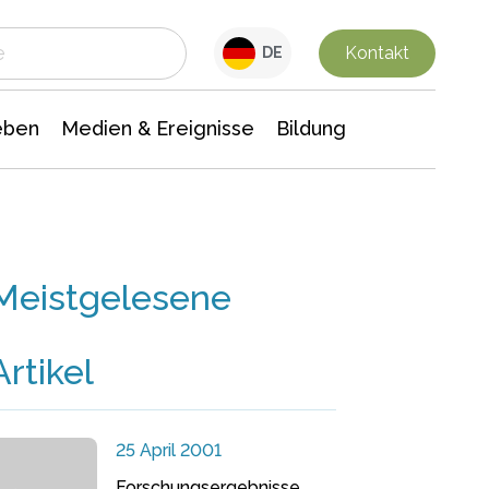
 Leben
Medien & Ereignisse
Interdisziplinäre Forschung
Veranstaltungsnachrichten
n Chemie
Gesellschaftswissenschaften
Kontakt
DE
eben
Medien & Ereignisse
Bildung
Meistgelesene
Artikel
25 April 2001
Forschungsergebnisse