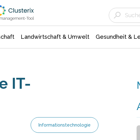
Landwirtschaft & Umwelt
Gesundheit &
Agrar- Forstwissenschaften
Unternehmensmeldungen
Biowissenschafte
Ökologie Umwelt- Naturschutz
ktmanagement-Tool
chaft
Landwirtschaft & Umwelt
Gesundheit & L
e IT-
Informationstechnologie