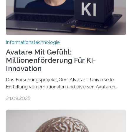
Informationstechnologie
Avatare Mit Gefühl:
Millionenförderung Für KI-
Innovation
Das Forschungsprojekt „Gen-AIvatar – Universelle
Erstellung von emotionalen und diversen Avataren
durch generative KI“ erhält eine NEXT.IN.NRW-
24.09.2025
Förderung in Höhe von rund 2 Millionen Euro. Dabei
entwickeln Wissenschaftlerinnen und Wissenschaftler
der Universität Bonn und der TH Köln gemeinsam mit
der MindPort GmbH eine neuartige, KI-gestützte
Lösung zur Erzeugung von Emotionen für realistische