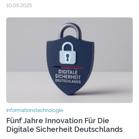
sind in dem, was sie tun? Mit diesen Fragen beschäftigt
10.09.2025
sich CAVECORE – ein neues Marie Skłodowska-Curie
Doctoral Network, das an der Universität Bremen
koordiniert wird. Ab dem 1. September werden sich
über einen Zeitraum von vier Jahren insgesamt 15
Promovierende im Rahmen von CAVECORE mit
kognitiven Robotern beschäftigen – also mit Robotern,
die mittels Sensoren ihre Umgebung erfassen,
Informationen verarbeiten und häufig auch mit…
Informationstechnologie
Fünf Jahre Innovation Für Die
Digitale Sicherheit Deutschlands