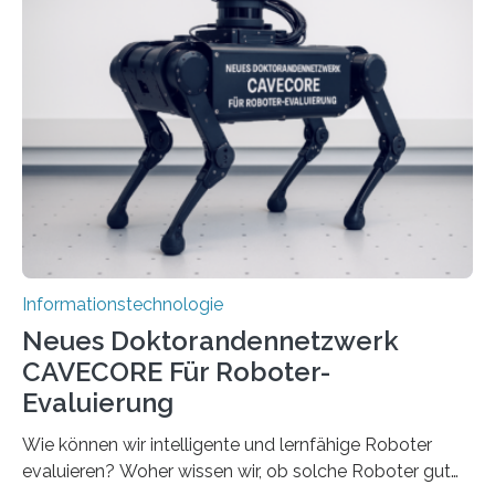
Herausforderungen. Herkömmliche Silizium-
Prozessoren stoßen an ihre Grenzen: Sie verbrauchen
viel Energie, die Speicher- und Verarbeitungseinheiten
sind voneinander getrennt und die Datenübertragung
bremst komplexe Anwendungen aus. Da KI-Modelle
immer größer werden und riesige Datenmengen
verarbeiten müssen, steigt der Bedarf an neuen
Rechenarchitekturen. Neben Quantencomputern
rücken dabei insbesondere…
Informationstechnologie
Neues Doktorandennetzwerk
CAVECORE Für Roboter-
Evaluierung
Wie können wir intelligente und lernfähige Roboter
evaluieren? Woher wissen wir, ob solche Roboter gut