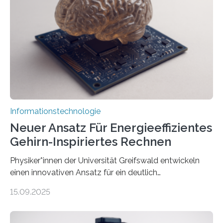
Avatare. Gen-AIvatar entwickelt innovative und
kosteneffiziente Methoden, um lebensechte Avatare zu
erstellen. „Besonders wichtig ist uns eine ganzheitliche
Animation, bei der Stimme, Körperbewegung, Gestik
und Mimik im Einklang sind…
Informationstechnologie
Neuer Ansatz Für Energieeffizientes
Gehirn-Inspiriertes Rechnen
Physiker*innen der Universität Greifswald entwickeln
einen innovativen Ansatz für ein deutlich
energieeffizienteres Arbeiten von Computern. Ihr
15.09.2025
Lösungsweg ist inspiriert vom menschlichen Gehirn. Die
rasante Entwicklung der Künstlichen Intelligenz (KI)
stellt die heutige Computertechnik vor