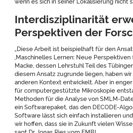
wenn es sich in seiner Lokalisierung nicht si
Interdisziplinarität erw
Perspektiven der Fors
„Diese Arbeit ist beispielhaft für den Ansa
‚Maschinelles Lernen: Neue Perspektiven f
Macke, dessen Lehrstuhl Teil des Tübinger C
diesem Ansatz zugrunde liegen, haben wir 
anderen Kontext entwickelt. Aber in eng
für computergestützte Mikroskopie entsta
Methoden für die Analyse von SMLM-Date
ein Softwarepaket, das den DECODE-Algor
Software lässt sich einfach installieren un
wir hoffen, dass sie in Zukunft vielen Wiss
sagt Dr. Jonas Ries vom EMBL.