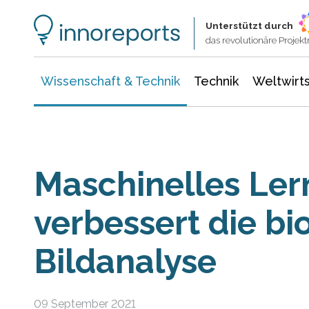
Wissenschaft & Technik
Informationstechnologie
Energie & Elektrotechnik
Unterstützt durch
das revolutionäre Proje
Wissenschaft & Technik
Technik
Weltwirts
Maschinelles Ler
verbessert die bi
Bildanalyse
09 September 2021