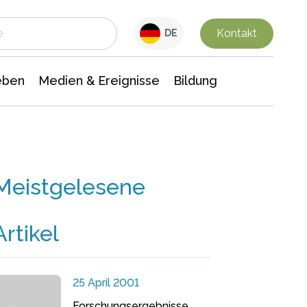
 Leben
Medien & Ereignisse
Interdisziplinäre Forschung
Veranstaltungsnachrichten
n Chemie
Gesellschaftswissenschaften
Kontakt
DE
eben
Medien & Ereignisse
Bildung
Meistgelesene
Artikel
25 April 2001
Forschungsergebnisse