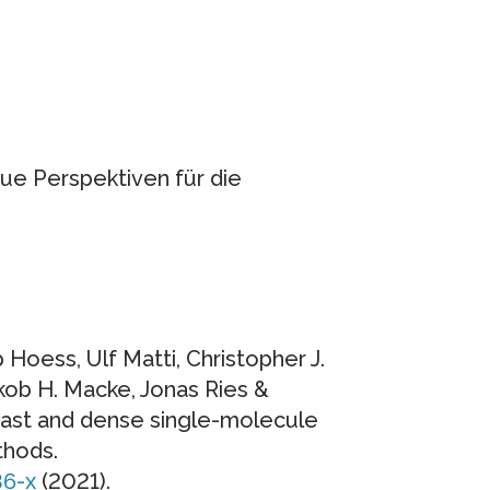
ue Perspektiven für die
 Hoess, Ulf Matti, Christopher J.
kob H. Macke, Jonas Ries &
 fast and dense single-molecule
thods.
36-x
(2021).