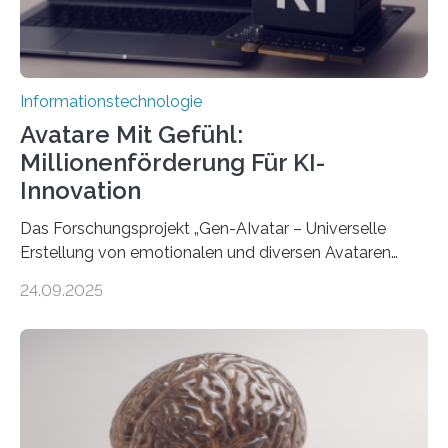
Informationstechnologie
Avatare Mit Gefühl:
Millionenförderung Für KI-
Innovation
Das Forschungsprojekt „Gen-AIvatar – Universelle
Erstellung von emotionalen und diversen Avataren
durch generative KI“ erhält eine NEXT.IN.NRW-
24.09.2025
Förderung in Höhe von rund 2 Millionen Euro. Dabei
entwickeln Wissenschaftlerinnen und Wissenschaftler
der Universität Bonn und der TH Köln gemeinsam mit
der MindPort GmbH eine neuartige, KI-gestützte
Lösung zur Erzeugung von Emotionen für realistische
Avatare. Gen-AIvatar entwickelt innovative und
kosteneffiziente Methoden, um lebensechte Avatare zu