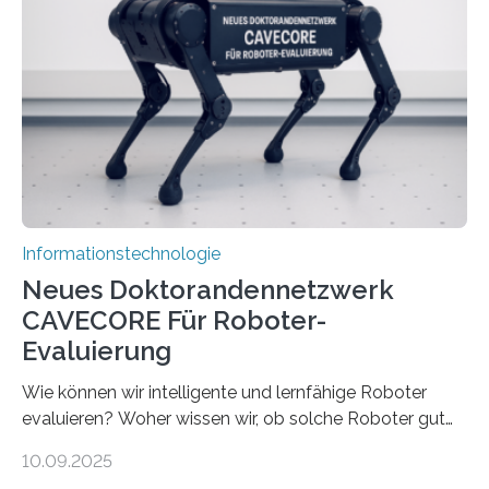
viel Energie, die Speicher- und Verarbeitungseinheiten
sind voneinander getrennt und die Datenübertragung
bremst komplexe Anwendungen aus. Da KI-Modelle
immer größer werden und riesige Datenmengen
verarbeiten müssen, steigt der Bedarf an neuen
Rechenarchitekturen. Neben Quantencomputern
rücken dabei insbesondere…
Informationstechnologie
Neues Doktorandennetzwerk
CAVECORE Für Roboter-
Evaluierung
Wie können wir intelligente und lernfähige Roboter
evaluieren? Woher wissen wir, ob solche Roboter gut
sind in dem, was sie tun? Mit diesen Fragen beschäftigt
10.09.2025
sich CAVECORE – ein neues Marie Skłodowska-Curie