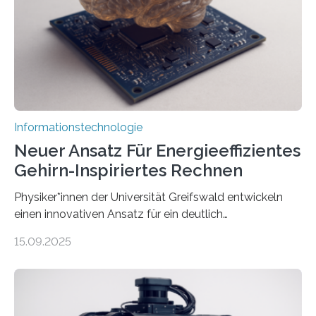
erstellen. „Besonders wichtig ist uns eine ganzheitliche
Animation, bei der Stimme, Körperbewegung, Gestik
und Mimik im Einklang sind…
Informationstechnologie
Neuer Ansatz Für Energieeffizientes
Gehirn-Inspiriertes Rechnen
Physiker*innen der Universität Greifswald entwickeln
einen innovativen Ansatz für ein deutlich
energieeffizienteres Arbeiten von Computern. Ihr
15.09.2025
Lösungsweg ist inspiriert vom menschlichen Gehirn. Die
rasante Entwicklung der Künstlichen Intelligenz (KI)
stellt die heutige Computertechnik vor
Herausforderungen. Herkömmliche Silizium-
Prozessoren stoßen an ihre Grenzen: Sie verbrauchen