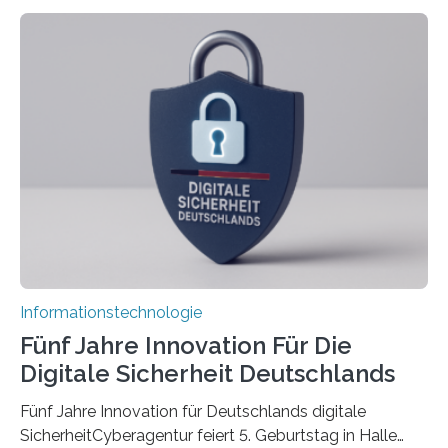
Doctoral Network, das an der Universität Bremen
koordiniert wird. Ab dem 1. September werden sich
über einen Zeitraum von vier Jahren insgesamt 15
Promovierende im Rahmen von CAVECORE mit
kognitiven Robotern beschäftigen – also mit Robotern,
die mittels Sensoren ihre Umgebung erfassen,
Informationen verarbeiten und häufig auch mit…
Informationstechnologie
Fünf Jahre Innovation Für Die
Digitale Sicherheit Deutschlands
Fünf Jahre Innovation für Deutschlands digitale
SicherheitCyberagentur feiert 5. Geburtstag in Halle