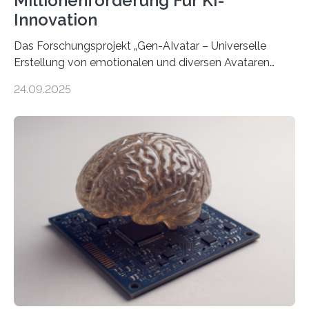
Millionenförderung Für KI-
Innovation
Das Forschungsprojekt „Gen-AIvatar – Universelle
Erstellung von emotionalen und diversen Avataren
durch generative KI“ erhält eine NEXT.IN.NRW-
24.09.2025
Förderung in Höhe von rund 2 Millionen Euro. Dabei
entwickeln Wissenschaftlerinnen und Wissenschaftler
der Universität Bonn und der TH Köln gemeinsam mit
der MindPort GmbH eine neuartige, KI-gestützte
Lösung zur Erzeugung von Emotionen für realistische
Avatare. Gen-AIvatar entwickelt innovative und
kosteneffiziente Methoden, um lebensechte Avatare zu
erstellen. „Besonders wichtig ist uns eine ganzheitliche
Animation, bei der Stimme, Körperbewegung, Gestik
und Mimik im Einklang sind…