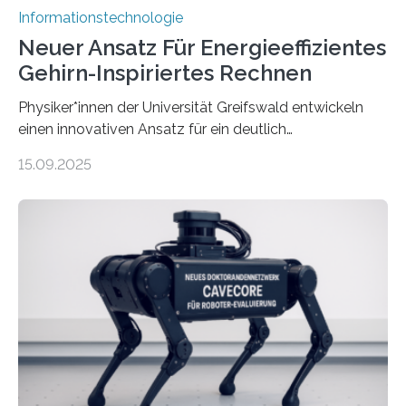
Informationstechnologie
Neuer Ansatz Für Energieeffizientes
Gehirn-Inspiriertes Rechnen
Physiker*innen der Universität Greifswald entwickeln
einen innovativen Ansatz für ein deutlich
energieeffizienteres Arbeiten von Computern. Ihr
15.09.2025
Lösungsweg ist inspiriert vom menschlichen Gehirn. Die
rasante Entwicklung der Künstlichen Intelligenz (KI)
stellt die heutige Computertechnik vor
Herausforderungen. Herkömmliche Silizium-
Prozessoren stoßen an ihre Grenzen: Sie verbrauchen
viel Energie, die Speicher- und Verarbeitungseinheiten
sind voneinander getrennt und die Datenübertragung
bremst komplexe Anwendungen aus. Da KI-Modelle
immer größer werden und riesige Datenmengen
verarbeiten müssen, steigt der Bedarf an neuen
Rechenarchitekturen. Neben Quantencomputern