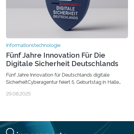
Informationstechnologie
Fünf Jahre Innovation Für Die
Digitale Sicherheit Deutschlands
Fünf Jahre Innovation für Deutschlands digitale
SicherheitCyberagentur feiert 5. Geburtstag in Halle
(Saale) – Politik, Wissenschaft und Wirtschaft würdigen
29.08.2025
ErfolgeDie Agentur für Innovation in der
Cybersicherheit GmbH (Cyberagentur) hat am 28.
August 2025 in Halle (Saale) ihr fünfjähriges Bestehen
gefeiert. Mit einem Rückblick auf fünf Jahre
Forschungsarbeit, politischen Grußworten und der
feierlichen Preisverleihung des Ideenwettbewerbs