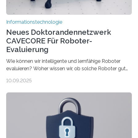
rücken dabei insbesondere…
Informationstechnologie
Neues Doktorandennetzwerk
CAVECORE Für Roboter-
Evaluierung
Wie können wir intelligente und lernfähige Roboter
evaluieren? Woher wissen wir, ob solche Roboter gut
sind in dem, was sie tun? Mit diesen Fragen beschäftigt
10.09.2025
sich CAVECORE – ein neues Marie Skłodowska-Curie
Doctoral Network, das an der Universität Bremen
koordiniert wird. Ab dem 1. September werden sich
über einen Zeitraum von vier Jahren insgesamt 15
Promovierende im Rahmen von CAVECORE mit
kognitiven Robotern beschäftigen – also mit Robotern,
die mittels Sensoren ihre Umgebung erfassen,
Informationen verarbeiten und häufig auch mit…