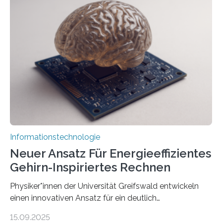
der MindPort GmbH eine neuartige, KI-gestützte
Lösung zur Erzeugung von Emotionen für realistische
Avatare. Gen-AIvatar entwickelt innovative und
kosteneffiziente Methoden, um lebensechte Avatare zu
erstellen. „Besonders wichtig ist uns eine ganzheitliche
Animation, bei der Stimme, Körperbewegung, Gestik
und Mimik im Einklang sind…
Informationstechnologie
Neuer Ansatz Für Energieeffizientes
Gehirn-Inspiriertes Rechnen
Physiker*innen der Universität Greifswald entwickeln
einen innovativen Ansatz für ein deutlich
energieeffizienteres Arbeiten von Computern. Ihr
15.09.2025
Lösungsweg ist inspiriert vom menschlichen Gehirn. Die