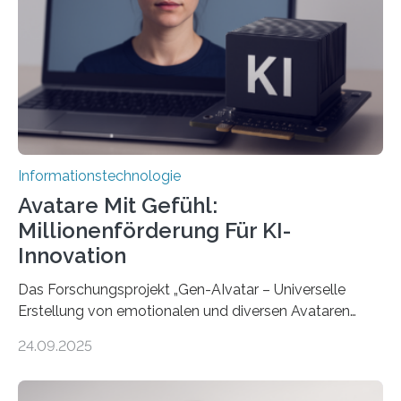
Informationstechnologie
Avatare Mit Gefühl:
Millionenförderung Für KI-
Innovation
Das Forschungsprojekt „Gen-AIvatar – Universelle
Erstellung von emotionalen und diversen Avataren
durch generative KI“ erhält eine NEXT.IN.NRW-
24.09.2025
Förderung in Höhe von rund 2 Millionen Euro. Dabei
entwickeln Wissenschaftlerinnen und Wissenschaftler
der Universität Bonn und der TH Köln gemeinsam mit