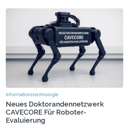
rasante Entwicklung der Künstlichen Intelligenz (KI)
stellt die heutige Computertechnik vor
Herausforderungen. Herkömmliche Silizium-
Prozessoren stoßen an ihre Grenzen: Sie verbrauchen
viel Energie, die Speicher- und Verarbeitungseinheiten
sind voneinander getrennt und die Datenübertragung
bremst komplexe Anwendungen aus. Da KI-Modelle
immer größer werden und riesige Datenmengen
verarbeiten müssen, steigt der Bedarf an neuen
Rechenarchitekturen. Neben Quantencomputern
rücken dabei insbesondere…
Informationstechnologie
Neues Doktorandennetzwerk
CAVECORE Für Roboter-
Evaluierung