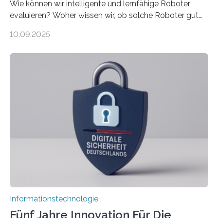
Wie können wir intelligente und lernfähige Roboter
evaluieren? Woher wissen wir, ob solche Roboter gut
sind in dem, was sie tun? Mit diesen Fragen beschäftigt
10.09.2025
sich CAVECORE – ein neues Marie Skłodowska-Curie
Doctoral Network, das an der Universität Bremen
koordiniert wird. Ab dem 1. September werden sich
über einen Zeitraum von vier Jahren insgesamt 15
Promovierende im Rahmen von CAVECORE mit
kognitiven Robotern beschäftigen – also mit Robotern,
die mittels Sensoren ihre Umgebung erfassen,
Informationen verarbeiten und häufig auch mit…
Informationstechnologie
Fünf Jahre Innovation Für Die