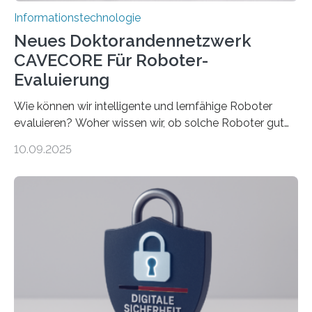
Informationstechnologie
Neues Doktorandennetzwerk
CAVECORE Für Roboter-
Evaluierung
Wie können wir intelligente und lernfähige Roboter
evaluieren? Woher wissen wir, ob solche Roboter gut
sind in dem, was sie tun? Mit diesen Fragen beschäftigt
10.09.2025
sich CAVECORE – ein neues Marie Skłodowska-Curie
Doctoral Network, das an der Universität Bremen
koordiniert wird. Ab dem 1. September werden sich
über einen Zeitraum von vier Jahren insgesamt 15
Promovierende im Rahmen von CAVECORE mit
kognitiven Robotern beschäftigen – also mit Robotern,
die mittels Sensoren ihre Umgebung erfassen,
Informationen verarbeiten und häufig auch mit…