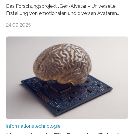
Das Forschungsprojekt „Gen-AIvatar – Universelle
Erstellung von emotionalen und diversen Avataren
durch generative KI“ erhält eine NEXT.IN.NRW-
24.09.2025
Förderung in Höhe von rund 2 Millionen Euro. Dabei
entwickeln Wissenschaftlerinnen und Wissenschaftler
der Universität Bonn und der TH Köln gemeinsam mit
der MindPort GmbH eine neuartige, KI-gestützte
Lösung zur Erzeugung von Emotionen für realistische
Avatare. Gen-AIvatar entwickelt innovative und
kosteneffiziente Methoden, um lebensechte Avatare zu
erstellen. „Besonders wichtig ist uns eine ganzheitliche
Animation, bei der Stimme, Körperbewegung, Gestik
und Mimik im Einklang sind…
Informationstechnologie