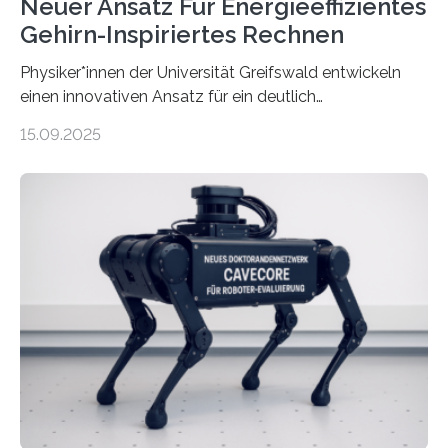
Neuer Ansatz Für Energieeffizientes
Gehirn-Inspiriertes Rechnen
Physiker*innen der Universität Greifswald entwickeln
einen innovativen Ansatz für ein deutlich
energieeffizienteres Arbeiten von Computern. Ihr
15.09.2025
Lösungsweg ist inspiriert vom menschlichen Gehirn. Die
rasante Entwicklung der Künstlichen Intelligenz (KI)
stellt die heutige Computertechnik vor
Herausforderungen. Herkömmliche Silizium-
Prozessoren stoßen an ihre Grenzen: Sie verbrauchen
viel Energie, die Speicher- und Verarbeitungseinheiten
sind voneinander getrennt und die Datenübertragung
bremst komplexe Anwendungen aus. Da KI-Modelle
immer größer werden und riesige Datenmengen
verarbeiten müssen, steigt der Bedarf an neuen
Rechenarchitekturen. Neben Quantencomputern
rücken dabei insbesondere…