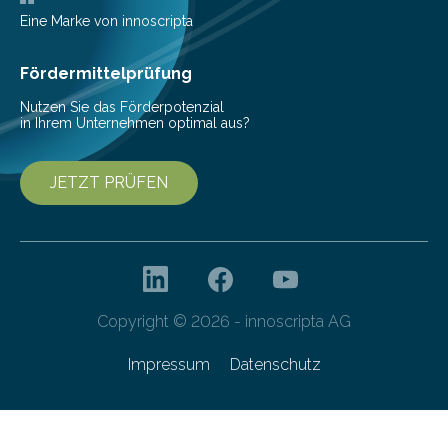
Mit einer festlichen Veranstaltung beging die
Eine Marke von innoscripta
Cyberagentur ihren 5. Geburtstag. Zahlreiche Gäste…
Fördermittelprüfung
Nutzen Sie das Förderpotenzial
in Ihrem Unternehmen optimal aus?
JETZT PRÜFEN
Copyright © 2026 - innoscripta AG
Impressum
Datenschutz