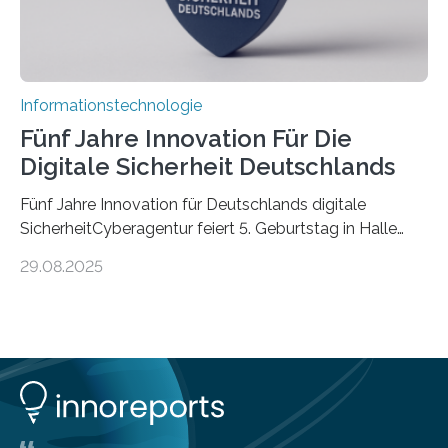
Informationstechnologie
Fünf Jahre Innovation Für Die
Digitale Sicherheit Deutschlands
Fünf Jahre Innovation für Deutschlands digitale
SicherheitCyberagentur feiert 5. Geburtstag in Halle
(Saale) – Politik, Wissenschaft und Wirtschaft würdigen
29.08.2025
ErfolgeDie Agentur für Innovation in der
Cybersicherheit GmbH (Cyberagentur) hat am 28.
August 2025 in Halle (Saale) ihr fünfjähriges Bestehen
gefeiert. Mit einem Rückblick auf fünf Jahre
Forschungsarbeit, politischen Grußworten und der
feierlichen Preisverleihung des Ideenwettbewerbs
HAL2025 wurde das Jubiläum zu einem Zeichen für
Deutschlands digitale Souveränität von übermorgen.