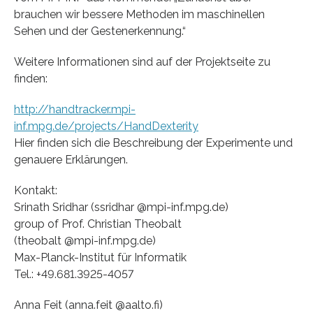
brauchen wir bessere Methoden im maschinellen
Sehen und der Gestenerkennung.“
Weitere Informationen sind auf der Projektseite zu
finden:
http://handtracker.mpi-
inf.mpg.de/projects/HandDexterity
Hier finden sich die Beschreibung der Experimente und
genauere Erklärungen.
Kontakt:
Srinath Sridhar (ssridhar @mpi-inf.mpg.de)
group of Prof. Christian Theobalt
(theobalt @mpi-inf.mpg.de)
Max-Planck-Institut für Informatik
Tel.: +49.681.3925-4057
Anna Feit (anna.feit @aalto.fi)