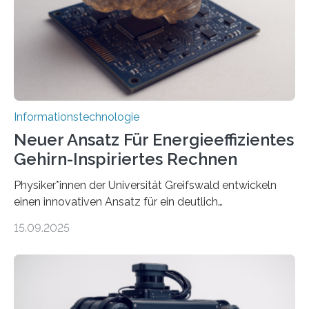
erstellen. „Besonders wichtig ist uns eine ganzheitliche
Animation, bei der Stimme, Körperbewegung, Gestik
und Mimik im Einklang sind…
Informationstechnologie
Neuer Ansatz Für Energieeffizientes
Gehirn-Inspiriertes Rechnen
Physiker*innen der Universität Greifswald entwickeln
einen innovativen Ansatz für ein deutlich
energieeffizienteres Arbeiten von Computern. Ihr
15.09.2025
Lösungsweg ist inspiriert vom menschlichen Gehirn. Die
rasante Entwicklung der Künstlichen Intelligenz (KI)
stellt die heutige Computertechnik vor
Herausforderungen. Herkömmliche Silizium-
Prozessoren stoßen an ihre Grenzen: Sie verbrauchen