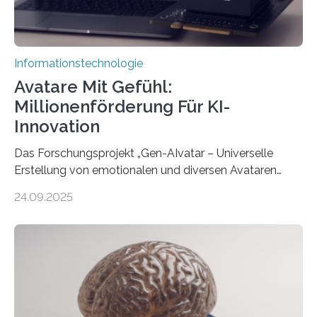
Informationstechnologie
Avatare Mit Gefühl:
Millionenförderung Für KI-
Innovation
Das Forschungsprojekt „Gen-AIvatar – Universelle
Erstellung von emotionalen und diversen Avataren
durch generative KI“ erhält eine NEXT.IN.NRW-
24.09.2025
Förderung in Höhe von rund 2 Millionen Euro. Dabei
entwickeln Wissenschaftlerinnen und Wissenschaftler
der Universität Bonn und der TH Köln gemeinsam mit
der MindPort GmbH eine neuartige, KI-gestützte
Lösung zur Erzeugung von Emotionen für realistische
Avatare. Gen-AIvatar entwickelt innovative und
kosteneffiziente Methoden, um lebensechte Avatare zu