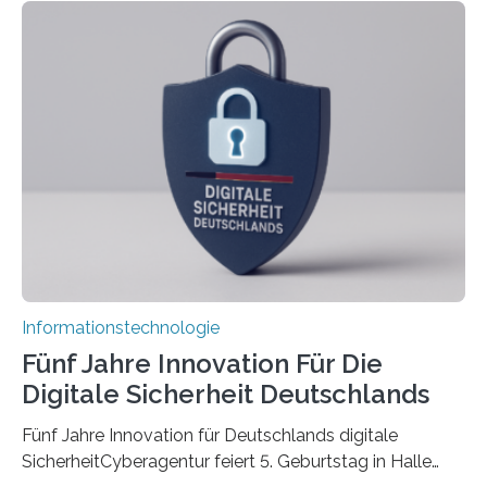
koordiniert wird. Ab dem 1. September werden sich
über einen Zeitraum von vier Jahren insgesamt 15
Promovierende im Rahmen von CAVECORE mit
kognitiven Robotern beschäftigen – also mit Robotern,
die mittels Sensoren ihre Umgebung erfassen,
Informationen verarbeiten und häufig auch mit…
Informationstechnologie
Fünf Jahre Innovation Für Die
Digitale Sicherheit Deutschlands
Fünf Jahre Innovation für Deutschlands digitale
SicherheitCyberagentur feiert 5. Geburtstag in Halle