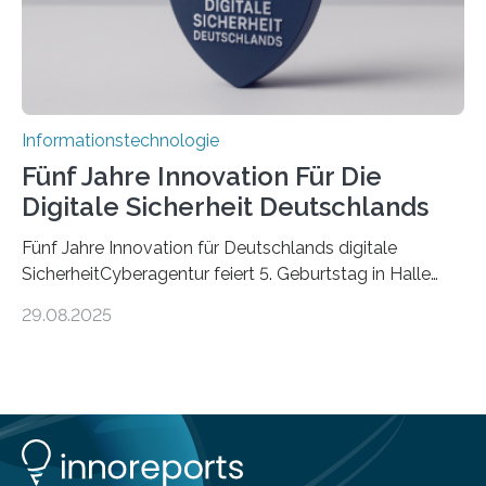
Informationstechnologie
Fünf Jahre Innovation Für Die
Digitale Sicherheit Deutschlands
Fünf Jahre Innovation für Deutschlands digitale
SicherheitCyberagentur feiert 5. Geburtstag in Halle
(Saale) – Politik, Wissenschaft und Wirtschaft würdigen
29.08.2025
ErfolgeDie Agentur für Innovation in der
Cybersicherheit GmbH (Cyberagentur) hat am 28.
August 2025 in Halle (Saale) ihr fünfjähriges Bestehen
gefeiert. Mit einem Rückblick auf fünf Jahre
Forschungsarbeit, politischen Grußworten und der
feierlichen Preisverleihung des Ideenwettbewerbs
HAL2025 wurde das Jubiläum zu einem Zeichen für