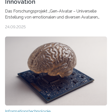
Innovation
Das Forschungsprojekt „Gen-AIvatar – Universelle
Erstellung von emotionalen und diversen Avataren
durch generative KI“ erhält eine NEXT.IN.NRW-
24.09.2025
Förderung in Höhe von rund 2 Millionen Euro. Dabei
entwickeln Wissenschaftlerinnen und Wissenschaftler
der Universität Bonn und der TH Köln gemeinsam mit
der MindPort GmbH eine neuartige, KI-gestützte
Lösung zur Erzeugung von Emotionen für realistische
Avatare. Gen-AIvatar entwickelt innovative und
kosteneffiziente Methoden, um lebensechte Avatare zu
erstellen. „Besonders wichtig ist uns eine ganzheitliche
Animation, bei der Stimme, Körperbewegung, Gestik
und Mimik im Einklang sind…
Informationstechnologie