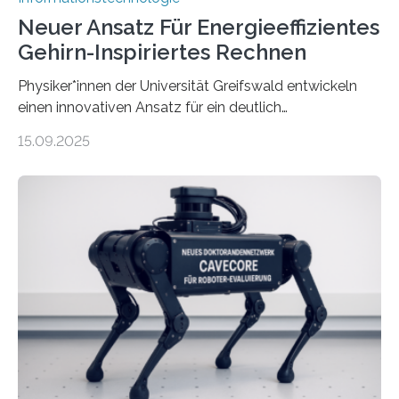
Neuer Ansatz Für Energieeffizientes
Gehirn-Inspiriertes Rechnen
Physiker*innen der Universität Greifswald entwickeln
einen innovativen Ansatz für ein deutlich
energieeffizienteres Arbeiten von Computern. Ihr
15.09.2025
Lösungsweg ist inspiriert vom menschlichen Gehirn. Die
rasante Entwicklung der Künstlichen Intelligenz (KI)
stellt die heutige Computertechnik vor
Herausforderungen. Herkömmliche Silizium-
Prozessoren stoßen an ihre Grenzen: Sie verbrauchen
viel Energie, die Speicher- und Verarbeitungseinheiten
sind voneinander getrennt und die Datenübertragung
bremst komplexe Anwendungen aus. Da KI-Modelle
immer größer werden und riesige Datenmengen
verarbeiten müssen, steigt der Bedarf an neuen
Rechenarchitekturen. Neben Quantencomputern
rücken dabei insbesondere…