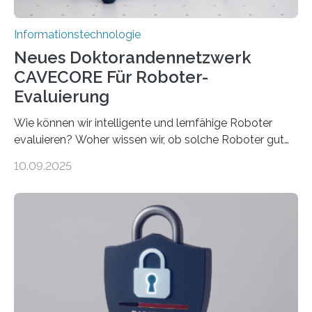
Informationstechnologie
Neues Doktorandennetzwerk
CAVECORE Für Roboter-
Evaluierung
Wie können wir intelligente und lernfähige Roboter
evaluieren? Woher wissen wir, ob solche Roboter gut
sind in dem, was sie tun? Mit diesen Fragen beschäftigt
10.09.2025
sich CAVECORE – ein neues Marie Skłodowska-Curie
Doctoral Network, das an der Universität Bremen
koordiniert wird. Ab dem 1. September werden sich
über einen Zeitraum von vier Jahren insgesamt 15
Promovierende im Rahmen von CAVECORE mit
kognitiven Robotern beschäftigen – also mit Robotern,
die mittels Sensoren ihre Umgebung erfassen,
Informationen verarbeiten und häufig auch mit…