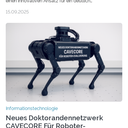
einen innovativen Ansatz für ein deutlich
energieeffizienteres Arbeiten von Computern. Ihr
15.09.2025
Lösungsweg ist inspiriert vom menschlichen Gehirn. Die
rasante Entwicklung der Künstlichen Intelligenz (KI)
stellt die heutige Computertechnik vor
Herausforderungen. Herkömmliche Silizium-
Prozessoren stoßen an ihre Grenzen: Sie verbrauchen
viel Energie, die Speicher- und Verarbeitungseinheiten
sind voneinander getrennt und die Datenübertragung
bremst komplexe Anwendungen aus. Da KI-Modelle
immer größer werden und riesige Datenmengen
verarbeiten müssen, steigt der Bedarf an neuen
Rechenarchitekturen. Neben Quantencomputern
rücken dabei insbesondere…
Informationstechnologie
Neues Doktorandennetzwerk
CAVECORE Für Roboter-