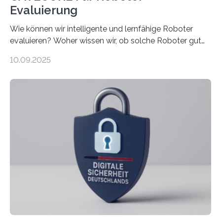
Evaluierung
Wie können wir intelligente und lernfähige Roboter
evaluieren? Woher wissen wir, ob solche Roboter gut
sind in dem, was sie tun? Mit diesen Fragen beschäftigt
10.09.2025
sich CAVECORE – ein neues Marie Skłodowska-Curie
Doctoral Network, das an der Universität Bremen
koordiniert wird. Ab dem 1. September werden sich
über einen Zeitraum von vier Jahren insgesamt 15
Promovierende im Rahmen von CAVECORE mit
kognitiven Robotern beschäftigen – also mit Robotern,
die mittels Sensoren ihre Umgebung erfassen,
Informationen verarbeiten und häufig auch mit…