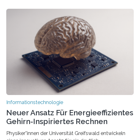
entwickeln Wissenschaftlerinnen und Wissenschaftler
der Universität Bonn und der TH Köln gemeinsam mit
der MindPort GmbH eine neuartige, KI-gestützte
Lösung zur Erzeugung von Emotionen für realistische
Avatare. Gen-AIvatar entwickelt innovative und
kosteneffiziente Methoden, um lebensechte Avatare zu
erstellen. „Besonders wichtig ist uns eine ganzheitliche
Animation, bei der Stimme, Körperbewegung, Gestik
und Mimik im Einklang sind…
Informationstechnologie
Neuer Ansatz Für Energieeffizientes
Gehirn-Inspiriertes Rechnen
Physiker*innen der Universität Greifswald entwickeln