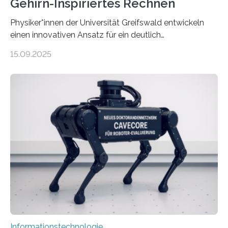
Gehirn-Inspiriertes Rechnen
Physiker*innen der Universität Greifswald entwickeln
einen innovativen Ansatz für ein deutlich
energieeffizienteres Arbeiten von Computern. Ihr
15.09.2025
Lösungsweg ist inspiriert vom menschlichen Gehirn. Die
rasante Entwicklung der Künstlichen Intelligenz (KI)
stellt die heutige Computertechnik vor
Herausforderungen. Herkömmliche Silizium-
Prozessoren stoßen an ihre Grenzen: Sie verbrauchen
viel Energie, die Speicher- und Verarbeitungseinheiten
sind voneinander getrennt und die Datenübertragung
bremst komplexe Anwendungen aus. Da KI-Modelle
immer größer werden und riesige Datenmengen
verarbeiten müssen, steigt der Bedarf an neuen
Rechenarchitekturen. Neben Quantencomputern
rücken dabei insbesondere…
Informationstechnologie