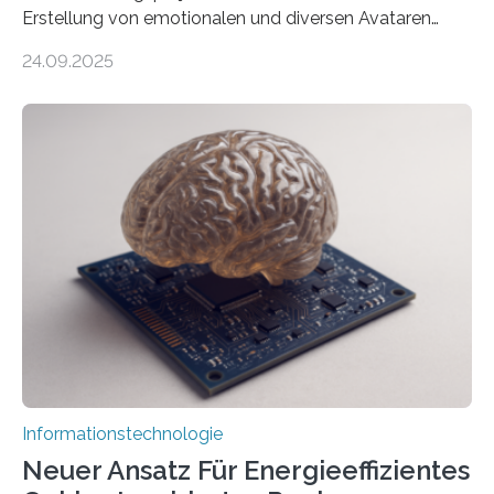
Erstellung von emotionalen und diversen Avataren
durch generative KI“ erhält eine NEXT.IN.NRW-
24.09.2025
Förderung in Höhe von rund 2 Millionen Euro. Dabei
entwickeln Wissenschaftlerinnen und Wissenschaftler
der Universität Bonn und der TH Köln gemeinsam mit
der MindPort GmbH eine neuartige, KI-gestützte
Lösung zur Erzeugung von Emotionen für realistische
Avatare. Gen-AIvatar entwickelt innovative und
kosteneffiziente Methoden, um lebensechte Avatare zu
erstellen. „Besonders wichtig ist uns eine ganzheitliche
Animation, bei der Stimme, Körperbewegung, Gestik
und Mimik im Einklang sind…
Informationstechnologie
Neuer Ansatz Für Energieeffizientes