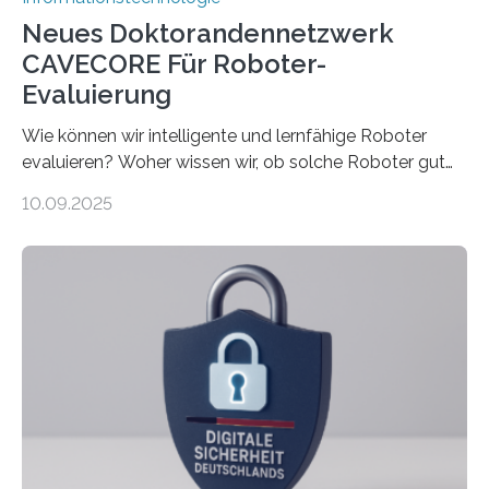
Neues Doktorandennetzwerk
CAVECORE Für Roboter-
Evaluierung
Wie können wir intelligente und lernfähige Roboter
evaluieren? Woher wissen wir, ob solche Roboter gut
sind in dem, was sie tun? Mit diesen Fragen beschäftigt
10.09.2025
sich CAVECORE – ein neues Marie Skłodowska-Curie
Doctoral Network, das an der Universität Bremen
koordiniert wird. Ab dem 1. September werden sich
über einen Zeitraum von vier Jahren insgesamt 15
Promovierende im Rahmen von CAVECORE mit
kognitiven Robotern beschäftigen – also mit Robotern,
die mittels Sensoren ihre Umgebung erfassen,
Informationen verarbeiten und häufig auch mit…