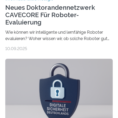
Neues Doktorandennetzwerk
CAVECORE Für Roboter-
Evaluierung
Wie können wir intelligente und lernfähige Roboter
evaluieren? Woher wissen wir, ob solche Roboter gut
sind in dem, was sie tun? Mit diesen Fragen beschäftigt
10.09.2025
sich CAVECORE – ein neues Marie Skłodowska-Curie
Doctoral Network, das an der Universität Bremen
koordiniert wird. Ab dem 1. September werden sich
über einen Zeitraum von vier Jahren insgesamt 15
Promovierende im Rahmen von CAVECORE mit
kognitiven Robotern beschäftigen – also mit Robotern,
die mittels Sensoren ihre Umgebung erfassen,
Informationen verarbeiten und häufig auch mit…