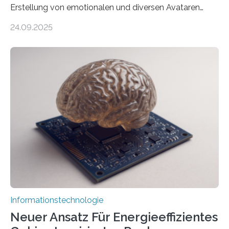
Erstellung von emotionalen und diversen Avataren
durch generative KI“ erhält eine NEXT.IN.NRW-
24.09.2025
Förderung in Höhe von rund 2 Millionen Euro. Dabei
entwickeln Wissenschaftlerinnen und Wissenschaftler
der Universität Bonn und der TH Köln gemeinsam mit
der MindPort GmbH eine neuartige, KI-gestützte
Lösung zur Erzeugung von Emotionen für realistische
Avatare. Gen-AIvatar entwickelt innovative und
kosteneffiziente Methoden, um lebensechte Avatare zu
erstellen. „Besonders wichtig ist uns eine ganzheitliche
Animation, bei der Stimme, Körperbewegung, Gestik
und Mimik im Einklang sind…
Informationstechnologie
Neuer Ansatz Für Energieeffizientes