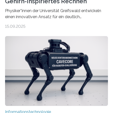
Gehirn-Inspiriertes Rechnen
Physiker*innen der Universität Greifswald entwickeln
einen innovativen Ansatz für ein deutlich
energieeffizienteres Arbeiten von Computern. Ihr
15.09.2025
Lösungsweg ist inspiriert vom menschlichen Gehirn. Die
rasante Entwicklung der Künstlichen Intelligenz (KI)
stellt die heutige Computertechnik vor
Herausforderungen. Herkömmliche Silizium-
Prozessoren stoßen an ihre Grenzen: Sie verbrauchen
viel Energie, die Speicher- und Verarbeitungseinheiten
sind voneinander getrennt und die Datenübertragung
bremst komplexe Anwendungen aus. Da KI-Modelle
immer größer werden und riesige Datenmengen
verarbeiten müssen, steigt der Bedarf an neuen
Rechenarchitekturen. Neben Quantencomputern
rücken dabei insbesondere…
Informationstechnologie