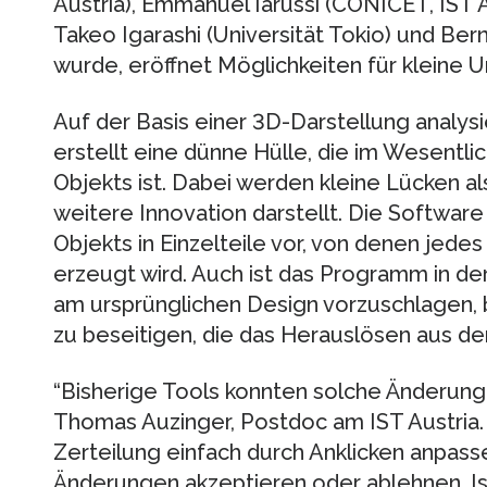
Austria), Emmanuel Iarussi (CONICET, IST Au
Takeo Igarashi (Universität Tokio) und Bern
wurde, eröffnet Möglichkeiten für kleine
Auf der Basis einer 3D-Darstellung analys
erstellt eine dünne Hülle, die im Wesentli
Objekts ist. Dabei werden kleine Lücken al
weitere Innovation darstellt. Die Softwar
Objekts in Einzelteile vor, von denen jede
erzeugt wird. Auch ist das Programm in d
am ursprünglichen Design vorzuschlagen, 
zu beseitigen, die das Herauslösen aus d
“Bisherige Tools konnten solche Änderunge
Thomas Auzinger, Postdoc am IST Austria.
Zerteilung einfach durch Anklicken anpas
Änderungen akzeptieren oder ablehnen. Ist