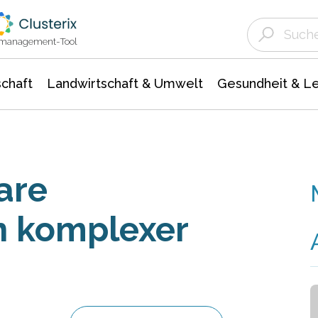
Landwirtschaft & Umwelt
Gesundheit &
Agrar- Forstwissenschaften
Unternehmensmeldungen
Biowissenschafte
Ökologie Umwelt- Naturschutz
ktmanagement-Tool
chaft
Landwirtschaft & Umwelt
Gesundheit & L
are
gn komplexer