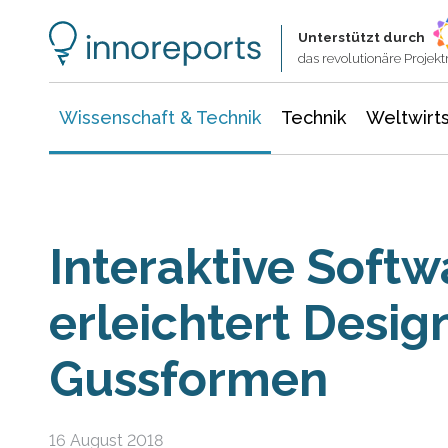
Wissenschaft & Technik
Informationstechnologie
Energie & Elektrotechnik
Unterstützt durch
das revolutionäre Proje
Wissenschaft & Technik
Technik
Weltwirts
Interaktive Softw
erleichtert Desi
Gussformen
16 August 2018