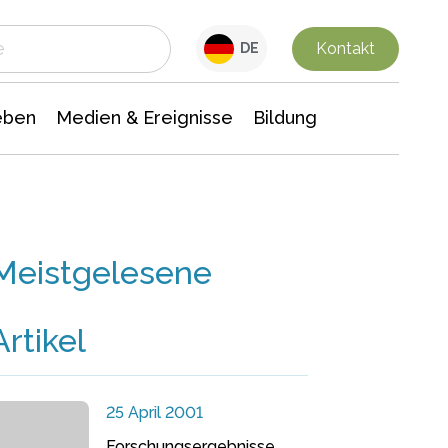
 Leben
Medien & Ereignisse
Interdisziplinäre Forschung
Veranstaltungsnachrichten
n Chemie
Gesellschaftswissenschaften
Kontakt
DE
eben
Medien & Ereignisse
Bildung
Meistgelesene
Artikel
25 April 2001
Forschungsergebnisse