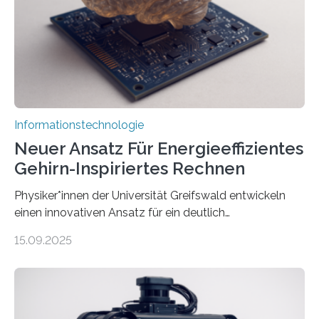
erstellen. „Besonders wichtig ist uns eine ganzheitliche
Animation, bei der Stimme, Körperbewegung, Gestik
und Mimik im Einklang sind…
Informationstechnologie
Neuer Ansatz Für Energieeffizientes
Gehirn-Inspiriertes Rechnen
Physiker*innen der Universität Greifswald entwickeln
einen innovativen Ansatz für ein deutlich
energieeffizienteres Arbeiten von Computern. Ihr
15.09.2025
Lösungsweg ist inspiriert vom menschlichen Gehirn. Die
rasante Entwicklung der Künstlichen Intelligenz (KI)
stellt die heutige Computertechnik vor
Herausforderungen. Herkömmliche Silizium-
Prozessoren stoßen an ihre Grenzen: Sie verbrauchen