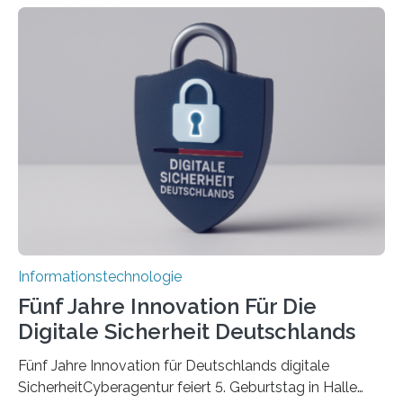
Doctoral Network, das an der Universität Bremen
koordiniert wird. Ab dem 1. September werden sich
über einen Zeitraum von vier Jahren insgesamt 15
Promovierende im Rahmen von CAVECORE mit
kognitiven Robotern beschäftigen – also mit Robotern,
die mittels Sensoren ihre Umgebung erfassen,
Informationen verarbeiten und häufig auch mit…
Informationstechnologie
Fünf Jahre Innovation Für Die
Digitale Sicherheit Deutschlands
Fünf Jahre Innovation für Deutschlands digitale
SicherheitCyberagentur feiert 5. Geburtstag in Halle