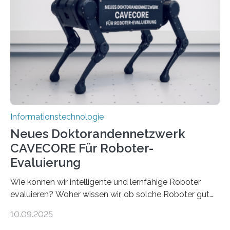
viel Energie, die Speicher- und Verarbeitungseinheiten
sind voneinander getrennt und die Datenübertragung
bremst komplexe Anwendungen aus. Da KI-Modelle
immer größer werden und riesige Datenmengen
verarbeiten müssen, steigt der Bedarf an neuen
Rechenarchitekturen. Neben Quantencomputern
rücken dabei insbesondere…
Informationstechnologie
Neues Doktorandennetzwerk
CAVECORE Für Roboter-
Evaluierung
Wie können wir intelligente und lernfähige Roboter
evaluieren? Woher wissen wir, ob solche Roboter gut
sind in dem, was sie tun? Mit diesen Fragen beschäftigt
10.09.2025
sich CAVECORE – ein neues Marie Skłodowska-Curie