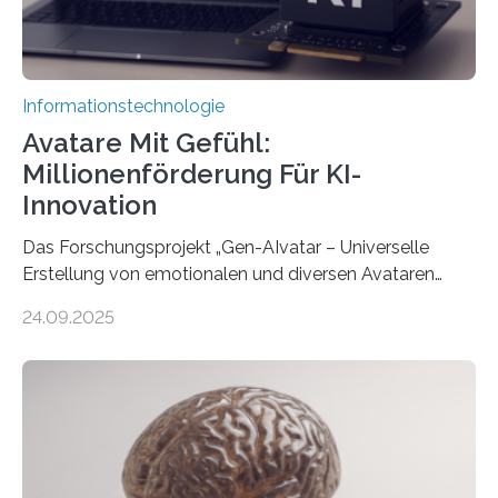
Informationstechnologie
Avatare Mit Gefühl:
Millionenförderung Für KI-
Innovation
Das Forschungsprojekt „Gen-AIvatar – Universelle
Erstellung von emotionalen und diversen Avataren
durch generative KI“ erhält eine NEXT.IN.NRW-
24.09.2025
Förderung in Höhe von rund 2 Millionen Euro. Dabei
entwickeln Wissenschaftlerinnen und Wissenschaftler
der Universität Bonn und der TH Köln gemeinsam mit
der MindPort GmbH eine neuartige, KI-gestützte
Lösung zur Erzeugung von Emotionen für realistische
Avatare. Gen-AIvatar entwickelt innovative und
kosteneffiziente Methoden, um lebensechte Avatare zu