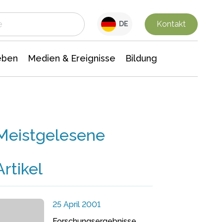
 Leben
Medien & Ereignisse
Interdisziplinäre Forschung
Veranstaltungsnachrichten
n Chemie
Gesellschaftswissenschaften
Kontakt
DE
eben
Medien & Ereignisse
Bildung
Meistgelesene
Artikel
25 April 2001
Forschungsergebnisse