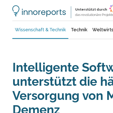
Wissenschaft & Technik
Informationstechnologie
Energie & Elektrotechnik
Unterstützt durch
das revolutionäre Proje
Wissenschaft & Technik
Technik
Weltwirts
Intelligente Soft
unterstützt die h
Versorgung von 
Demenz