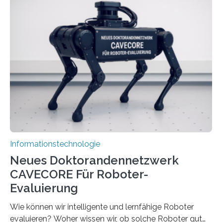
stellt die heutige Computertechnik vor
Herausforderungen. Herkömmliche Silizium-
Prozessoren stoßen an ihre Grenzen: Sie verbrauchen
viel Energie, die Speicher- und Verarbeitungseinheiten
sind voneinander getrennt und die Datenübertragung
bremst komplexe Anwendungen aus. Da KI-Modelle
immer größer werden und riesige Datenmengen
verarbeiten müssen, steigt der Bedarf an neuen
Rechenarchitekturen. Neben Quantencomputern
rücken dabei insbesondere…
Informationstechnologie
Neues Doktorandennetzwerk
CAVECORE Für Roboter-
Evaluierung
Wie können wir intelligente und lernfähige Roboter
evaluieren? Woher wissen wir, ob solche Roboter gut