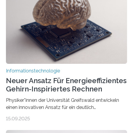
Lösung zur Erzeugung von Emotionen für realistische
Avatare. Gen-AIvatar entwickelt innovative und
kosteneffiziente Methoden, um lebensechte Avatare zu
erstellen. „Besonders wichtig ist uns eine ganzheitliche
Animation, bei der Stimme, Körperbewegung, Gestik
und Mimik im Einklang sind…
Informationstechnologie
Neuer Ansatz Für Energieeffizientes
Gehirn-Inspiriertes Rechnen
Physiker*innen der Universität Greifswald entwickeln
einen innovativen Ansatz für ein deutlich
energieeffizienteres Arbeiten von Computern. Ihr
15.09.2025
Lösungsweg ist inspiriert vom menschlichen Gehirn. Die
rasante Entwicklung der Künstlichen Intelligenz (KI)