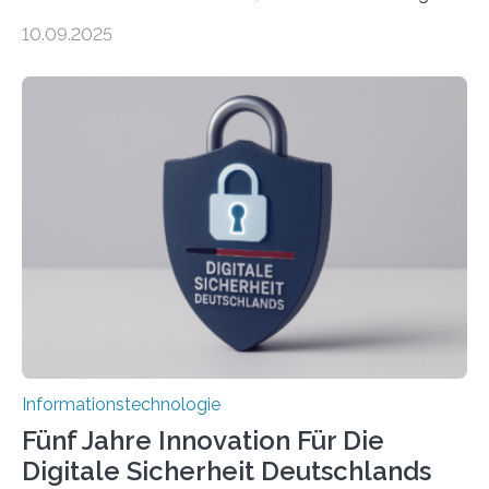
sind in dem, was sie tun? Mit diesen Fragen beschäftigt
10.09.2025
sich CAVECORE – ein neues Marie Skłodowska-Curie
Doctoral Network, das an der Universität Bremen
koordiniert wird. Ab dem 1. September werden sich
über einen Zeitraum von vier Jahren insgesamt 15
Promovierende im Rahmen von CAVECORE mit
kognitiven Robotern beschäftigen – also mit Robotern,
die mittels Sensoren ihre Umgebung erfassen,
Informationen verarbeiten und häufig auch mit…
Informationstechnologie
Fünf Jahre Innovation Für Die
Digitale Sicherheit Deutschlands