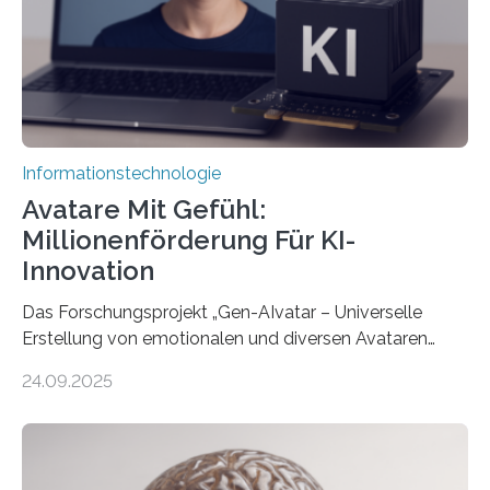
Informationstechnologie
Avatare Mit Gefühl:
Millionenförderung Für KI-
Innovation
Das Forschungsprojekt „Gen-AIvatar – Universelle
Erstellung von emotionalen und diversen Avataren
durch generative KI“ erhält eine NEXT.IN.NRW-
24.09.2025
Förderung in Höhe von rund 2 Millionen Euro. Dabei
entwickeln Wissenschaftlerinnen und Wissenschaftler
der Universität Bonn und der TH Köln gemeinsam mit
der MindPort GmbH eine neuartige, KI-gestützte