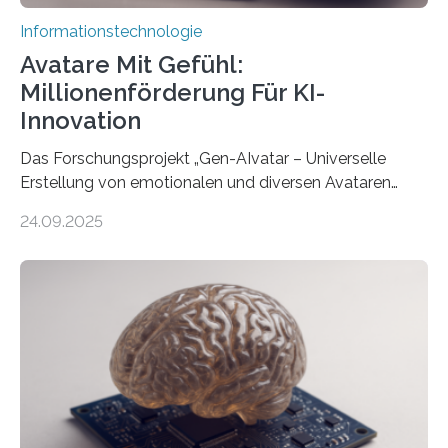
Informationstechnologie
Avatare Mit Gefühl:
Millionenförderung Für KI-
Innovation
Das Forschungsprojekt „Gen-AIvatar – Universelle
Erstellung von emotionalen und diversen Avataren
durch generative KI“ erhält eine NEXT.IN.NRW-
24.09.2025
Förderung in Höhe von rund 2 Millionen Euro. Dabei
entwickeln Wissenschaftlerinnen und Wissenschaftler
der Universität Bonn und der TH Köln gemeinsam mit
der MindPort GmbH eine neuartige, KI-gestützte
Lösung zur Erzeugung von Emotionen für realistische
Avatare. Gen-AIvatar entwickelt innovative und
kosteneffiziente Methoden, um lebensechte Avatare zu
erstellen. „Besonders wichtig ist uns eine ganzheitliche
Animation, bei der Stimme, Körperbewegung, Gestik
und Mimik im Einklang sind…