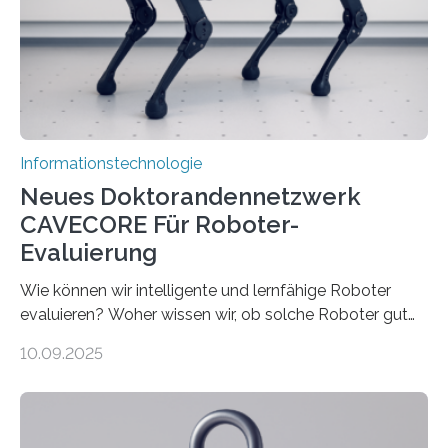
bremst komplexe Anwendungen aus. Da KI-Modelle
immer größer werden und riesige Datenmengen
verarbeiten müssen, steigt der Bedarf an neuen
Rechenarchitekturen. Neben Quantencomputern
rücken dabei insbesondere…
Informationstechnologie
Neues Doktorandennetzwerk
CAVECORE Für Roboter-
Evaluierung
Wie können wir intelligente und lernfähige Roboter
evaluieren? Woher wissen wir, ob solche Roboter gut
sind in dem, was sie tun? Mit diesen Fragen beschäftigt
10.09.2025
sich CAVECORE – ein neues Marie Skłodowska-Curie
Doctoral Network, das an der Universität Bremen
koordiniert wird. Ab dem 1. September werden sich
über einen Zeitraum von vier Jahren insgesamt 15