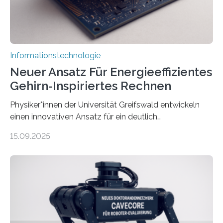
Informationstechnologie
Neuer Ansatz Für Energieeffizientes
Gehirn-Inspiriertes Rechnen
Physiker*innen der Universität Greifswald entwickeln
einen innovativen Ansatz für ein deutlich
energieeffizienteres Arbeiten von Computern. Ihr
15.09.2025
Lösungsweg ist inspiriert vom menschlichen Gehirn. Die
rasante Entwicklung der Künstlichen Intelligenz (KI)
stellt die heutige Computertechnik vor
Herausforderungen. Herkömmliche Silizium-
Prozessoren stoßen an ihre Grenzen: Sie verbrauchen
viel Energie, die Speicher- und Verarbeitungseinheiten
sind voneinander getrennt und die Datenübertragung