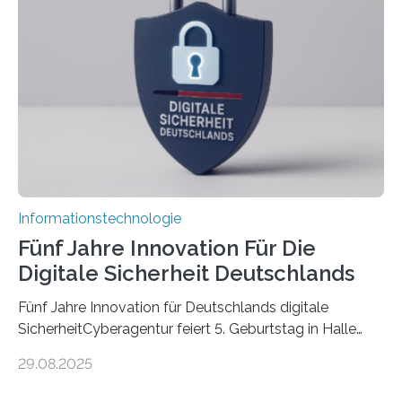
Promovierende im Rahmen von CAVECORE mit
kognitiven Robotern beschäftigen – also mit Robotern,
die mittels Sensoren ihre Umgebung erfassen,
Informationen verarbeiten und häufig auch mit…
Informationstechnologie
Fünf Jahre Innovation Für Die
Digitale Sicherheit Deutschlands
Fünf Jahre Innovation für Deutschlands digitale
SicherheitCyberagentur feiert 5. Geburtstag in Halle
(Saale) – Politik, Wissenschaft und Wirtschaft würdigen
29.08.2025
ErfolgeDie Agentur für Innovation in der
Cybersicherheit GmbH (Cyberagentur) hat am 28.