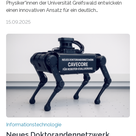
Physiker*innen der Universität Greifswald entwickeln
einen innovativen Ansatz für ein deutlich
energieeffizienteres Arbeiten von Computern. Ihr
15.09.2025
Lösungsweg ist inspiriert vom menschlichen Gehirn. Die
rasante Entwicklung der Künstlichen Intelligenz (KI)
stellt die heutige Computertechnik vor
Herausforderungen. Herkömmliche Silizium-
Prozessoren stoßen an ihre Grenzen: Sie verbrauchen
viel Energie, die Speicher- und Verarbeitungseinheiten
sind voneinander getrennt und die Datenübertragung
bremst komplexe Anwendungen aus. Da KI-Modelle
immer größer werden und riesige Datenmengen
verarbeiten müssen, steigt der Bedarf an neuen
Rechenarchitekturen. Neben Quantencomputern
rücken dabei insbesondere…
Informationstechnologie
Neues Doktorandennetzwerk