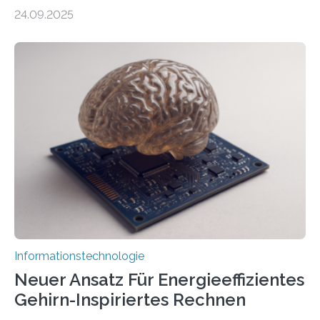
durch generative KI“ erhält eine NEXT.IN.NRW-
24.09.2025
Förderung in Höhe von rund 2 Millionen Euro. Dabei
entwickeln Wissenschaftlerinnen und Wissenschaftler
der Universität Bonn und der TH Köln gemeinsam mit
der MindPort GmbH eine neuartige, KI-gestützte
Lösung zur Erzeugung von Emotionen für realistische
Avatare. Gen-AIvatar entwickelt innovative und
kosteneffiziente Methoden, um lebensechte Avatare zu
erstellen. „Besonders wichtig ist uns eine ganzheitliche
Animation, bei der Stimme, Körperbewegung, Gestik
und Mimik im Einklang sind…
Informationstechnologie
Neuer Ansatz Für Energieeffizientes
Gehirn-Inspiriertes Rechnen