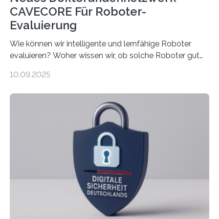
CAVECORE Für Roboter-
Evaluierung
Wie können wir intelligente und lernfähige Roboter
evaluieren? Woher wissen wir, ob solche Roboter gut
sind in dem, was sie tun? Mit diesen Fragen beschäftigt
10.09.2025
sich CAVECORE – ein neues Marie Skłodowska-Curie
Doctoral Network, das an der Universität Bremen
koordiniert wird. Ab dem 1. September werden sich
über einen Zeitraum von vier Jahren insgesamt 15
Promovierende im Rahmen von CAVECORE mit
kognitiven Robotern beschäftigen – also mit Robotern,
die mittels Sensoren ihre Umgebung erfassen,
Informationen verarbeiten und häufig auch mit…