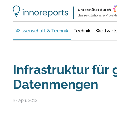
Wissenschaft & Technik
Informationstechnologie
Energie & Elektrotechnik
Unterstützt durch
das revolutionäre Proje
Wissenschaft & Technik
Technik
Weltwirts
Infrastruktur für
Datenmengen
27 April 2012