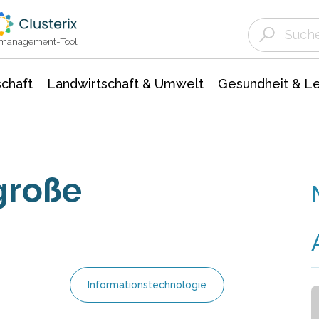
Landwirtschaft & Umwelt
Gesundheit &
Agrar- Forstwissenschaften
Unternehmensmeldungen
Biowissenschafte
Ökologie Umwelt- Naturschutz
ktmanagement-Tool
chaft
Landwirtschaft & Umwelt
Gesundheit & L
 große
Informationstechnologie