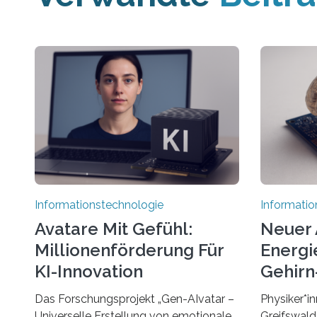
Informationstechnologie
Informatio
Avatare Mit Gefühl:
Neuer 
Millionenförderung Für
Energie
KI-Innovation
Gehirn-
Rechn
Das Forschungsprojekt „Gen-AIvatar –
Physiker*in
Universelle Erstellung von emotionalen
Greifswald