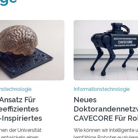
nstechnologie
Informationstechnologie
Ansatz Für
Neues
effizientes
Doktorandennetz
Inspiriertes
CAVECORE Für Ro
en
Evaluierung
nen der Universität
Wie können wir intelligente 
 entwickeln einen
lernfähige Roboter evaluie