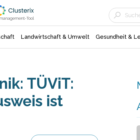
Landwirtschaft & Umwelt
Gesundheit &
Agrar- Forstwissenschaften
Unternehmensmeldungen
Biowissenschafte
Ökologie Umwelt- Naturschutz
ktmanagement-Tool
chaft
Landwirtschaft & Umwelt
Gesundheit & L
nik: TÜViT:
sweis ist