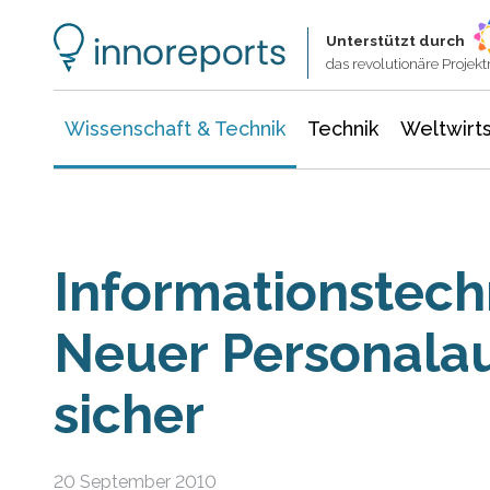
Wissenschaft & Technik
Informationstechnologie
Energie & Elektrotechnik
Unterstützt durch
das revolutionäre Proje
Wissenschaft & Technik
Technik
Weltwirts
Informationstech
Neuer Personalau
sicher
20 September 2010