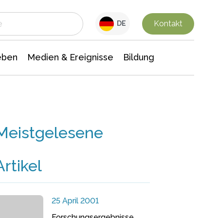
 Leben
Medien & Ereignisse
Interdisziplinäre Forschung
Veranstaltungsnachrichten
n Chemie
Gesellschaftswissenschaften
Kontakt
DE
eben
Medien & Ereignisse
Bildung
Meistgelesene
Artikel
25 April 2001
Forschungsergebnisse