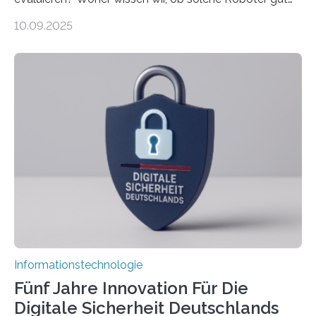
sind in dem, was sie tun? Mit diesen Fragen beschäftigt
10.09.2025
sich CAVECORE – ein neues Marie Skłodowska-Curie
Doctoral Network, das an der Universität Bremen
koordiniert wird. Ab dem 1. September werden sich
über einen Zeitraum von vier Jahren insgesamt 15
Promovierende im Rahmen von CAVECORE mit
kognitiven Robotern beschäftigen – also mit Robotern,
die mittels Sensoren ihre Umgebung erfassen,
Informationen verarbeiten und häufig auch mit…
Informationstechnologie
Fünf Jahre Innovation Für Die
Digitale Sicherheit Deutschlands