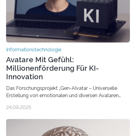
Informationstechnologie
Avatare Mit Gefühl:
Millionenförderung Für KI-
Innovation
Das Forschungsprojekt „Gen-AIvatar – Universelle
Erstellung von emotionalen und diversen Avataren
durch generative KI“ erhält eine NEXT.IN.NRW-
24.09.2025
Förderung in Höhe von rund 2 Millionen Euro. Dabei
entwickeln Wissenschaftlerinnen und Wissenschaftler
der Universität Bonn und der TH Köln gemeinsam mit
der MindPort GmbH eine neuartige, KI-gestützte