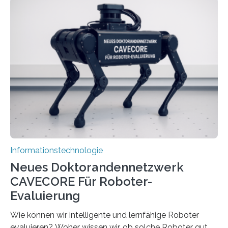
stellt die heutige Computertechnik vor
Herausforderungen. Herkömmliche Silizium-
Prozessoren stoßen an ihre Grenzen: Sie verbrauchen
viel Energie, die Speicher- und Verarbeitungseinheiten
sind voneinander getrennt und die Datenübertragung
bremst komplexe Anwendungen aus. Da KI-Modelle
immer größer werden und riesige Datenmengen
verarbeiten müssen, steigt der Bedarf an neuen
Rechenarchitekturen. Neben Quantencomputern
rücken dabei insbesondere…
Informationstechnologie
Neues Doktorandennetzwerk
CAVECORE Für Roboter-
Evaluierung
Wie können wir intelligente und lernfähige Roboter
evaluieren? Woher wissen wir, ob solche Roboter gut