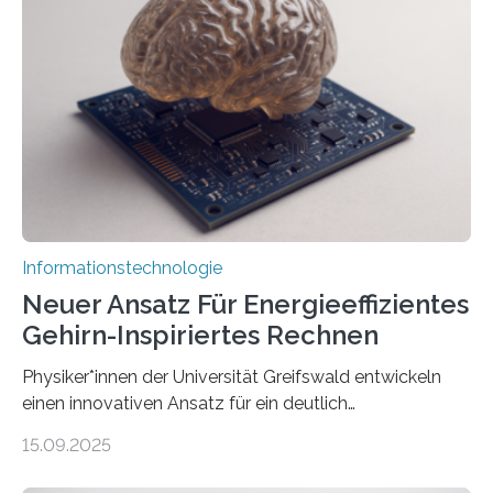
Lösung zur Erzeugung von Emotionen für realistische
Avatare. Gen-AIvatar entwickelt innovative und
kosteneffiziente Methoden, um lebensechte Avatare zu
erstellen. „Besonders wichtig ist uns eine ganzheitliche
Animation, bei der Stimme, Körperbewegung, Gestik
und Mimik im Einklang sind…
Informationstechnologie
Neuer Ansatz Für Energieeffizientes
Gehirn-Inspiriertes Rechnen
Physiker*innen der Universität Greifswald entwickeln
einen innovativen Ansatz für ein deutlich
energieeffizienteres Arbeiten von Computern. Ihr
15.09.2025
Lösungsweg ist inspiriert vom menschlichen Gehirn. Die
rasante Entwicklung der Künstlichen Intelligenz (KI)