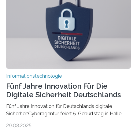
Promovierende im Rahmen von CAVECORE mit
kognitiven Robotern beschäftigen – also mit Robotern,
die mittels Sensoren ihre Umgebung erfassen,
Informationen verarbeiten und häufig auch mit…
Informationstechnologie
Fünf Jahre Innovation Für Die
Digitale Sicherheit Deutschlands
Fünf Jahre Innovation für Deutschlands digitale
SicherheitCyberagentur feiert 5. Geburtstag in Halle
(Saale) – Politik, Wissenschaft und Wirtschaft würdigen
29.08.2025
ErfolgeDie Agentur für Innovation in der
Cybersicherheit GmbH (Cyberagentur) hat am 28.