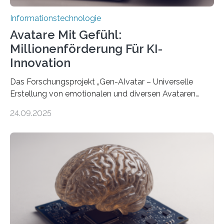
Informationstechnologie
Avatare Mit Gefühl:
Millionenförderung Für KI-
Innovation
Das Forschungsprojekt „Gen-AIvatar – Universelle
Erstellung von emotionalen und diversen Avataren
durch generative KI“ erhält eine NEXT.IN.NRW-
24.09.2025
Förderung in Höhe von rund 2 Millionen Euro. Dabei
entwickeln Wissenschaftlerinnen und Wissenschaftler
der Universität Bonn und der TH Köln gemeinsam mit
der MindPort GmbH eine neuartige, KI-gestützte
Lösung zur Erzeugung von Emotionen für realistische
Avatare. Gen-AIvatar entwickelt innovative und
kosteneffiziente Methoden, um lebensechte Avatare zu
erstellen. „Besonders wichtig ist uns eine ganzheitliche
Animation, bei der Stimme, Körperbewegung, Gestik