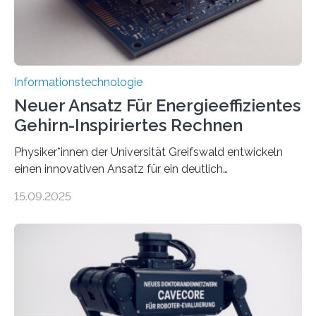
und Mimik im Einklang sind…
Informationstechnologie
Neuer Ansatz Für Energieeffizientes
Gehirn-Inspiriertes Rechnen
Physiker*innen der Universität Greifswald entwickeln
einen innovativen Ansatz für ein deutlich
energieeffizienteres Arbeiten von Computern. Ihr
15.09.2025
Lösungsweg ist inspiriert vom menschlichen Gehirn. Die
rasante Entwicklung der Künstlichen Intelligenz (KI)
stellt die heutige Computertechnik vor
Herausforderungen. Herkömmliche Silizium-
Prozessoren stoßen an ihre Grenzen: Sie verbrauchen
viel Energie, die Speicher- und Verarbeitungseinheiten
sind voneinander getrennt und die Datenübertragung