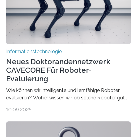
bremst komplexe Anwendungen aus. Da KI-Modelle
immer größer werden und riesige Datenmengen
verarbeiten müssen, steigt der Bedarf an neuen
Rechenarchitekturen. Neben Quantencomputern
rücken dabei insbesondere…
Informationstechnologie
Neues Doktorandennetzwerk
CAVECORE Für Roboter-
Evaluierung
Wie können wir intelligente und lernfähige Roboter
evaluieren? Woher wissen wir, ob solche Roboter gut
sind in dem, was sie tun? Mit diesen Fragen beschäftigt
10.09.2025
sich CAVECORE – ein neues Marie Skłodowska-Curie
Doctoral Network, das an der Universität Bremen
koordiniert wird. Ab dem 1. September werden sich
über einen Zeitraum von vier Jahren insgesamt 15