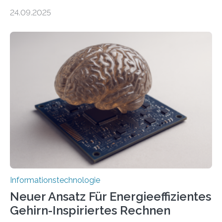
durch generative KI“ erhält eine NEXT.IN.NRW-
24.09.2025
Förderung in Höhe von rund 2 Millionen Euro. Dabei
entwickeln Wissenschaftlerinnen und Wissenschaftler
der Universität Bonn und der TH Köln gemeinsam mit
der MindPort GmbH eine neuartige, KI-gestützte
Lösung zur Erzeugung von Emotionen für realistische
Avatare. Gen-AIvatar entwickelt innovative und
kosteneffiziente Methoden, um lebensechte Avatare zu
erstellen. „Besonders wichtig ist uns eine ganzheitliche
Animation, bei der Stimme, Körperbewegung, Gestik
und Mimik im Einklang sind…
Informationstechnologie
Neuer Ansatz Für Energieeffizientes
Gehirn-Inspiriertes Rechnen