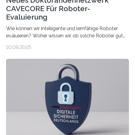
Neues Doktorandennetzwerk
CAVECORE Für Roboter-
Evaluierung
Wie können wir intelligente und lernfähige Roboter
evaluieren? Woher wissen wir, ob solche Roboter gut
sind in dem, was sie tun? Mit diesen Fragen beschäftigt
10.09.2025
sich CAVECORE – ein neues Marie Skłodowska-Curie
Doctoral Network, das an der Universität Bremen
koordiniert wird. Ab dem 1. September werden sich
über einen Zeitraum von vier Jahren insgesamt 15
Promovierende im Rahmen von CAVECORE mit
kognitiven Robotern beschäftigen – also mit Robotern,
die mittels Sensoren ihre Umgebung erfassen,
Informationen verarbeiten und häufig auch mit…