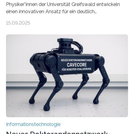
Physiker*innen der Universität Greifswald entwickeln
einen innovativen Ansatz für ein deutlich
energieeffizienteres Arbeiten von Computern. Ihr
15.09.2025
Lösungsweg ist inspiriert vom menschlichen Gehirn. Die
rasante Entwicklung der Künstlichen Intelligenz (KI)
stellt die heutige Computertechnik vor
Herausforderungen. Herkömmliche Silizium-
Prozessoren stoßen an ihre Grenzen: Sie verbrauchen
viel Energie, die Speicher- und Verarbeitungseinheiten
sind voneinander getrennt und die Datenübertragung
bremst komplexe Anwendungen aus. Da KI-Modelle
immer größer werden und riesige Datenmengen
verarbeiten müssen, steigt der Bedarf an neuen
Rechenarchitekturen. Neben Quantencomputern
rücken dabei insbesondere…
Informationstechnologie