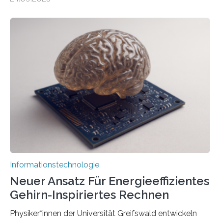
Förderung in Höhe von rund 2 Millionen Euro. Dabei
entwickeln Wissenschaftlerinnen und Wissenschaftler
der Universität Bonn und der TH Köln gemeinsam mit
der MindPort GmbH eine neuartige, KI-gestützte
Lösung zur Erzeugung von Emotionen für realistische
Avatare. Gen-AIvatar entwickelt innovative und
kosteneffiziente Methoden, um lebensechte Avatare zu
erstellen. „Besonders wichtig ist uns eine ganzheitliche
Animation, bei der Stimme, Körperbewegung, Gestik
und Mimik im Einklang sind…
Informationstechnologie
Neuer Ansatz Für Energieeffizientes
Gehirn-Inspiriertes Rechnen
Physiker*innen der Universität Greifswald entwickeln