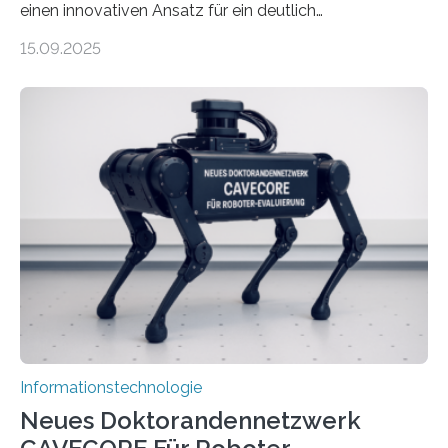
einen innovativen Ansatz für ein deutlich
energieeffizienteres Arbeiten von Computern. Ihr
15.09.2025
Lösungsweg ist inspiriert vom menschlichen Gehirn. Die
rasante Entwicklung der Künstlichen Intelligenz (KI)
stellt die heutige Computertechnik vor
Herausforderungen. Herkömmliche Silizium-
Prozessoren stoßen an ihre Grenzen: Sie verbrauchen
viel Energie, die Speicher- und Verarbeitungseinheiten
sind voneinander getrennt und die Datenübertragung
bremst komplexe Anwendungen aus. Da KI-Modelle
immer größer werden und riesige Datenmengen
verarbeiten müssen, steigt der Bedarf an neuen
Rechenarchitekturen. Neben Quantencomputern
rücken dabei insbesondere…
Informationstechnologie
Neues Doktorandennetzwerk