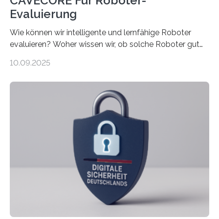
CAVECORE Für Roboter-
Evaluierung
Wie können wir intelligente und lernfähige Roboter
evaluieren? Woher wissen wir, ob solche Roboter gut
sind in dem, was sie tun? Mit diesen Fragen beschäftigt
10.09.2025
sich CAVECORE – ein neues Marie Skłodowska-Curie
Doctoral Network, das an der Universität Bremen
koordiniert wird. Ab dem 1. September werden sich
über einen Zeitraum von vier Jahren insgesamt 15
Promovierende im Rahmen von CAVECORE mit
kognitiven Robotern beschäftigen – also mit Robotern,
die mittels Sensoren ihre Umgebung erfassen,
Informationen verarbeiten und häufig auch mit…