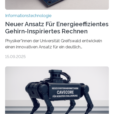
Informationstechnologie
Neuer Ansatz Für Energieeffizientes
Gehirn-Inspiriertes Rechnen
Physiker*innen der Universität Greifswald entwickeln
einen innovativen Ansatz für ein deutlich
energieeffizienteres Arbeiten von Computern. Ihr
15.09.2025
Lösungsweg ist inspiriert vom menschlichen Gehirn. Die
rasante Entwicklung der Künstlichen Intelligenz (KI)
stellt die heutige Computertechnik vor
Herausforderungen. Herkömmliche Silizium-
Prozessoren stoßen an ihre Grenzen: Sie verbrauchen
viel Energie, die Speicher- und Verarbeitungseinheiten
sind voneinander getrennt und die Datenübertragung
bremst komplexe Anwendungen aus. Da KI-Modelle
immer größer werden und riesige Datenmengen