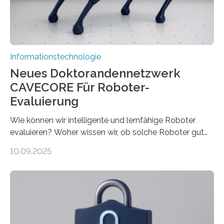
verarbeiten müssen, steigt der Bedarf an neuen
Rechenarchitekturen. Neben Quantencomputern
rücken dabei insbesondere…
Informationstechnologie
Neues Doktorandennetzwerk
CAVECORE Für Roboter-
Evaluierung
Wie können wir intelligente und lernfähige Roboter
evaluieren? Woher wissen wir, ob solche Roboter gut
sind in dem, was sie tun? Mit diesen Fragen beschäftigt
10.09.2025
sich CAVECORE – ein neues Marie Skłodowska-Curie
Doctoral Network, das an der Universität Bremen
koordiniert wird. Ab dem 1. September werden sich
über einen Zeitraum von vier Jahren insgesamt 15
Promovierende im Rahmen von CAVECORE mit
kognitiven Robotern beschäftigen – also mit Robotern,