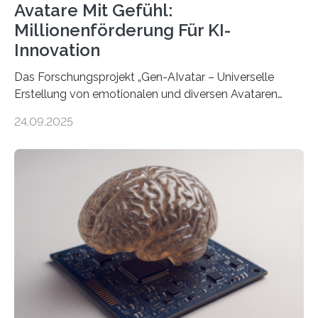
Avatare Mit Gefühl:
Millionenförderung Für KI-
Innovation
Das Forschungsprojekt „Gen-AIvatar – Universelle
Erstellung von emotionalen und diversen Avataren
durch generative KI“ erhält eine NEXT.IN.NRW-
24.09.2025
Förderung in Höhe von rund 2 Millionen Euro. Dabei
entwickeln Wissenschaftlerinnen und Wissenschaftler
der Universität Bonn und der TH Köln gemeinsam mit
der MindPort GmbH eine neuartige, KI-gestützte
Lösung zur Erzeugung von Emotionen für realistische
Avatare. Gen-AIvatar entwickelt innovative und
kosteneffiziente Methoden, um lebensechte Avatare zu
erstellen. „Besonders wichtig ist uns eine ganzheitliche
Animation, bei der Stimme, Körperbewegung, Gestik
und Mimik im Einklang sind…