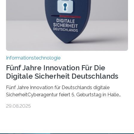
die mittels Sensoren ihre Umgebung erfassen,
Informationen verarbeiten und häufig auch mit…
Informationstechnologie
Fünf Jahre Innovation Für Die
Digitale Sicherheit Deutschlands
Fünf Jahre Innovation für Deutschlands digitale
SicherheitCyberagentur feiert 5. Geburtstag in Halle
(Saale) – Politik, Wissenschaft und Wirtschaft würdigen
29.08.2025
ErfolgeDie Agentur für Innovation in der
Cybersicherheit GmbH (Cyberagentur) hat am 28.
August 2025 in Halle (Saale) ihr fünfjähriges Bestehen
gefeiert. Mit einem Rückblick auf fünf Jahre