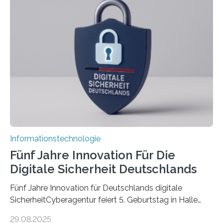
über einen Zeitraum von vier Jahren insgesamt 15
Promovierende im Rahmen von CAVECORE mit
kognitiven Robotern beschäftigen – also mit Robotern,
die mittels Sensoren ihre Umgebung erfassen,
Informationen verarbeiten und häufig auch mit…
Informationstechnologie
Fünf Jahre Innovation Für Die
Digitale Sicherheit Deutschlands
Fünf Jahre Innovation für Deutschlands digitale
SicherheitCyberagentur feiert 5. Geburtstag in Halle
(Saale) – Politik, Wissenschaft und Wirtschaft würdigen
29.08.2025