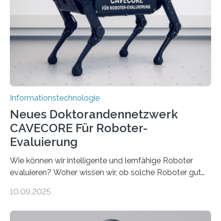
sind voneinander getrennt und die Datenübertragung
bremst komplexe Anwendungen aus. Da KI-Modelle
immer größer werden und riesige Datenmengen
verarbeiten müssen, steigt der Bedarf an neuen
Rechenarchitekturen. Neben Quantencomputern
rücken dabei insbesondere…
Informationstechnologie
Neues Doktorandennetzwerk
CAVECORE Für Roboter-
Evaluierung
Wie können wir intelligente und lernfähige Roboter
evaluieren? Woher wissen wir, ob solche Roboter gut
sind in dem, was sie tun? Mit diesen Fragen beschäftigt
10.09.2025
sich CAVECORE – ein neues Marie Skłodowska-Curie
Doctoral Network, das an der Universität Bremen
koordiniert wird. Ab dem 1. September werden sich