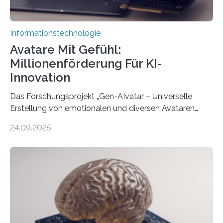
Informationstechnologie
Avatare Mit Gefühl:
Millionenförderung Für KI-
Innovation
Das Forschungsprojekt „Gen-AIvatar – Universelle
Erstellung von emotionalen und diversen Avataren
durch generative KI“ erhält eine NEXT.IN.NRW-
24.09.2025
Förderung in Höhe von rund 2 Millionen Euro. Dabei
entwickeln Wissenschaftlerinnen und Wissenschaftler
der Universität Bonn und der TH Köln gemeinsam mit
der MindPort GmbH eine neuartige, KI-gestützte
Lösung zur Erzeugung von Emotionen für realistische
Avatare. Gen-AIvatar entwickelt innovative und
kosteneffiziente Methoden, um lebensechte Avatare zu
erstellen. „Besonders wichtig ist uns eine ganzheitliche