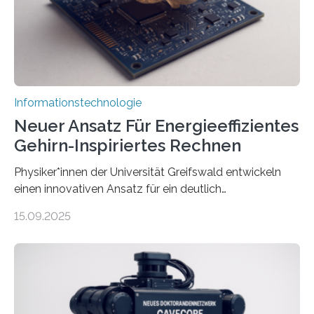
Animation, bei der Stimme, Körperbewegung, Gestik
und Mimik im Einklang sind…
Informationstechnologie
Neuer Ansatz Für Energieeffizientes
Gehirn-Inspiriertes Rechnen
Physiker*innen der Universität Greifswald entwickeln
einen innovativen Ansatz für ein deutlich
energieeffizienteres Arbeiten von Computern. Ihr
15.09.2025
Lösungsweg ist inspiriert vom menschlichen Gehirn. Die
rasante Entwicklung der Künstlichen Intelligenz (KI)
stellt die heutige Computertechnik vor
Herausforderungen. Herkömmliche Silizium-
Prozessoren stoßen an ihre Grenzen: Sie verbrauchen
viel Energie, die Speicher- und Verarbeitungseinheiten