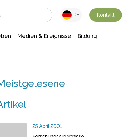
 Leben
Medien & Ereignisse
Interdisziplinäre Forschung
Veranstaltungsnachrichten
n Chemie
Gesellschaftswissenschaften
Kontakt
DE
eben
Medien & Ereignisse
Bildung
Meistgelesene
Artikel
25 April 2001
Forschungsergebnisse