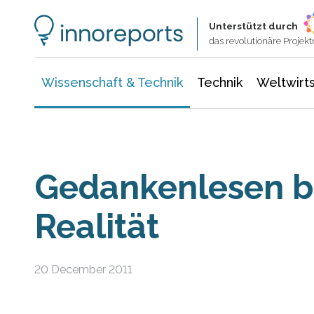
Wissenschaft & Technik
Informationstechnologie
Energie & Elektrotechnik
Unterstützt durch
das revolutionäre Proje
Wissenschaft & Technik
Technik
Weltwirts
Gedankenlesen b
Realität
20 December 2011