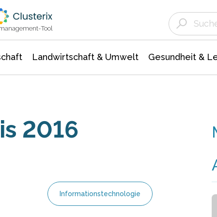
Landwirtschaft & Umwelt
Gesundheit &
Agrar- Forstwissenschaften
Unternehmensmeldungen
Biowissenschafte
Ökologie Umwelt- Naturschutz
ktmanagement-Tool
chaft
Landwirtschaft & Umwelt
Gesundheit & L
is 2016
Informationstechnologie