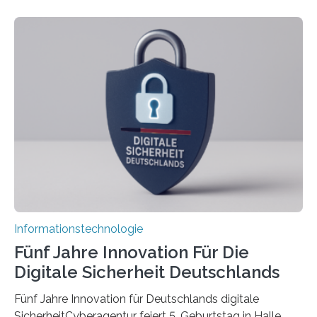
Doctoral Network, das an der Universität Bremen
koordiniert wird. Ab dem 1. September werden sich
über einen Zeitraum von vier Jahren insgesamt 15
Promovierende im Rahmen von CAVECORE mit
kognitiven Robotern beschäftigen – also mit Robotern,
die mittels Sensoren ihre Umgebung erfassen,
Informationen verarbeiten und häufig auch mit…
Informationstechnologie
Fünf Jahre Innovation Für Die
Digitale Sicherheit Deutschlands
Fünf Jahre Innovation für Deutschlands digitale
SicherheitCyberagentur feiert 5. Geburtstag in Halle