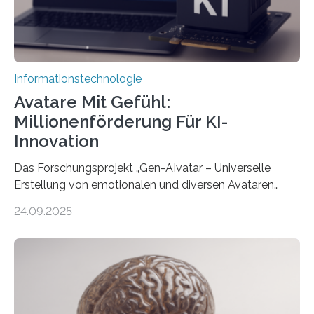
Informationstechnologie
Avatare Mit Gefühl:
Millionenförderung Für KI-
Innovation
Das Forschungsprojekt „Gen-AIvatar – Universelle
Erstellung von emotionalen und diversen Avataren
durch generative KI“ erhält eine NEXT.IN.NRW-
24.09.2025
Förderung in Höhe von rund 2 Millionen Euro. Dabei
entwickeln Wissenschaftlerinnen und Wissenschaftler
der Universität Bonn und der TH Köln gemeinsam mit
der MindPort GmbH eine neuartige, KI-gestützte
Lösung zur Erzeugung von Emotionen für realistische
Avatare. Gen-AIvatar entwickelt innovative und