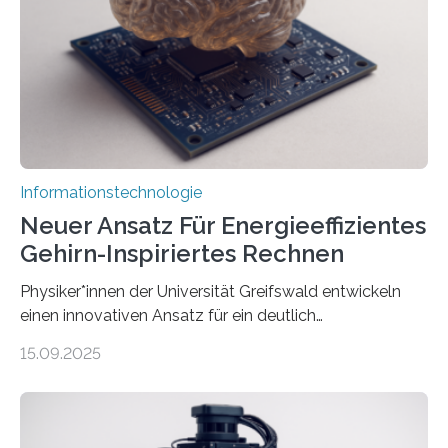
kosteneffiziente Methoden, um lebensechte Avatare zu
erstellen. „Besonders wichtig ist uns eine ganzheitliche
Animation, bei der Stimme, Körperbewegung, Gestik
und Mimik im Einklang sind…
Informationstechnologie
Neuer Ansatz Für Energieeffizientes
Gehirn-Inspiriertes Rechnen
Physiker*innen der Universität Greifswald entwickeln
einen innovativen Ansatz für ein deutlich
energieeffizienteres Arbeiten von Computern. Ihr
15.09.2025
Lösungsweg ist inspiriert vom menschlichen Gehirn. Die
rasante Entwicklung der Künstlichen Intelligenz (KI)
stellt die heutige Computertechnik vor
Herausforderungen. Herkömmliche Silizium-