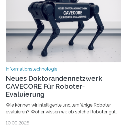
Prozessoren stoßen an ihre Grenzen: Sie verbrauchen
viel Energie, die Speicher- und Verarbeitungseinheiten
sind voneinander getrennt und die Datenübertragung
bremst komplexe Anwendungen aus. Da KI-Modelle
immer größer werden und riesige Datenmengen
verarbeiten müssen, steigt der Bedarf an neuen
Rechenarchitekturen. Neben Quantencomputern
rücken dabei insbesondere…
Informationstechnologie
Neues Doktorandennetzwerk
CAVECORE Für Roboter-
Evaluierung
Wie können wir intelligente und lernfähige Roboter
evaluieren? Woher wissen wir, ob solche Roboter gut
sind in dem, was sie tun? Mit diesen Fragen beschäftigt
10.09.2025
sich CAVECORE – ein neues Marie Skłodowska-Curie