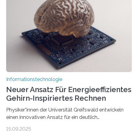
der MindPort GmbH eine neuartige, KI-gestützte
Lösung zur Erzeugung von Emotionen für realistische
Avatare. Gen-AIvatar entwickelt innovative und
kosteneffiziente Methoden, um lebensechte Avatare zu
erstellen. „Besonders wichtig ist uns eine ganzheitliche
Animation, bei der Stimme, Körperbewegung, Gestik
und Mimik im Einklang sind…
Informationstechnologie
Neuer Ansatz Für Energieeffizientes
Gehirn-Inspiriertes Rechnen
Physiker*innen der Universität Greifswald entwickeln
einen innovativen Ansatz für ein deutlich
energieeffizienteres Arbeiten von Computern. Ihr
15.09.2025
Lösungsweg ist inspiriert vom menschlichen Gehirn. Die