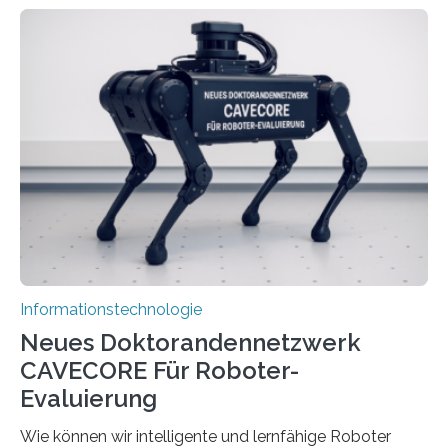
rasante Entwicklung der Künstlichen Intelligenz (KI)
stellt die heutige Computertechnik vor
Herausforderungen. Herkömmliche Silizium-
Prozessoren stoßen an ihre Grenzen: Sie verbrauchen
viel Energie, die Speicher- und Verarbeitungseinheiten
sind voneinander getrennt und die Datenübertragung
bremst komplexe Anwendungen aus. Da KI-Modelle
immer größer werden und riesige Datenmengen
verarbeiten müssen, steigt der Bedarf an neuen
Rechenarchitekturen. Neben Quantencomputern
rücken dabei insbesondere…
Informationstechnologie
Neues Doktorandennetzwerk
CAVECORE Für Roboter-
Evaluierung
Wie können wir intelligente und lernfähige Roboter