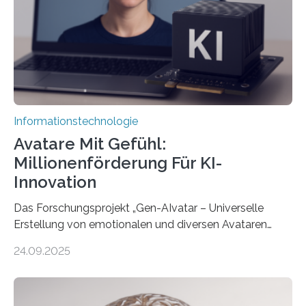
Informationstechnologie
Avatare Mit Gefühl:
Millionenförderung Für KI-
Innovation
Das Forschungsprojekt „Gen-AIvatar – Universelle
Erstellung von emotionalen und diversen Avataren
durch generative KI“ erhält eine NEXT.IN.NRW-
24.09.2025
Förderung in Höhe von rund 2 Millionen Euro. Dabei
entwickeln Wissenschaftlerinnen und Wissenschaftler
der Universität Bonn und der TH Köln gemeinsam mit