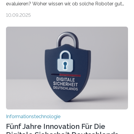
evaluieren? Woher wissen wir, ob solche Roboter gut
sind in dem, was sie tun? Mit diesen Fragen beschäftigt
10.09.2025
sich CAVECORE – ein neues Marie Skłodowska-Curie
Doctoral Network, das an der Universität Bremen
koordiniert wird. Ab dem 1. September werden sich
über einen Zeitraum von vier Jahren insgesamt 15
Promovierende im Rahmen von CAVECORE mit
kognitiven Robotern beschäftigen – also mit Robotern,
die mittels Sensoren ihre Umgebung erfassen,
Informationen verarbeiten und häufig auch mit…
Informationstechnologie
Fünf Jahre Innovation Für Die