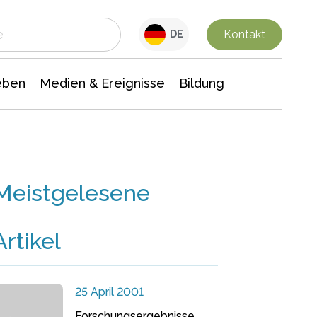
 Leben
Medien & Ereignisse
Interdisziplinäre Forschung
Veranstaltungsnachrichten
n Chemie
Gesellschaftswissenschaften
Kontakt
DE
eben
Medien & Ereignisse
Bildung
Meistgelesene
Artikel
25 April 2001
Forschungsergebnisse