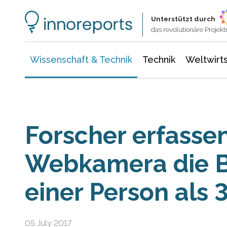
Wissenschaft & Technik
Informationstechnologie
Energie & Elektrotechnik
Unterstützt durch
das revolutionäre Proje
Wissenschaft & Technik
Technik
Weltwirts
Forscher erfassen
Webkamera die 
einer Person als
05 July 2017