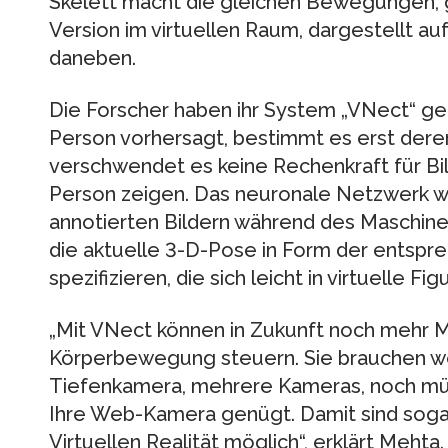
Skelett macht die gleichen Bewegungen,
Version im virtuellen Raum, dargestellt au
daneben.
Die Forscher haben ihr System „VNect“ ge
Person vorhersagt, bestimmt es erst deren
verschwendet es keine Rechenkraft für Bil
Person zeigen. Das neuronale Netzwerk w
annotierten Bildern während des Maschinel
die aktuelle 3-D-Pose in Form der entspr
spezifizieren, die sich leicht in virtuelle F
„Mit VNect können in Zukunft noch mehr
Körperbewegung steuern. Sie brauchen we
Tiefenkamera, mehrere Kameras, noch müs
Ihre Web-Kamera genügt. Damit sind sogar
Virtuellen Realität möglich“, erklärt Mehta