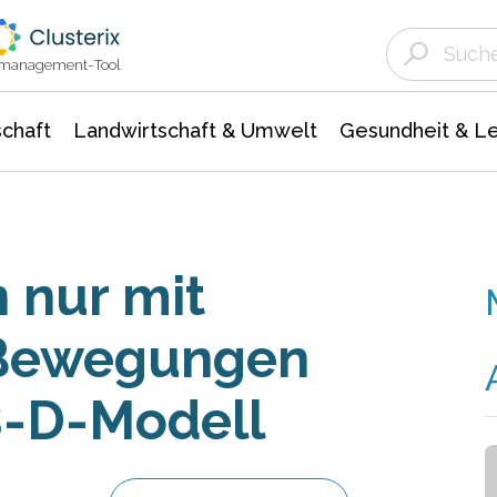
Landwirtschaft & Umwelt
Gesundheit &
Agrar- Forstwissenschaften
Unternehmensmeldungen
Biowissenschafte
Ökologie Umwelt- Naturschutz
ktmanagement-Tool
chaft
Landwirtschaft & Umwelt
Gesundheit & L
 nur mit
Bewegungen
 3-D-Modell