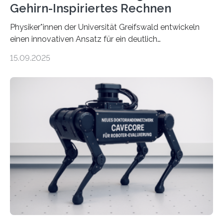
Gehirn-Inspiriertes Rechnen
Physiker*innen der Universität Greifswald entwickeln
einen innovativen Ansatz für ein deutlich
energieeffizienteres Arbeiten von Computern. Ihr
15.09.2025
Lösungsweg ist inspiriert vom menschlichen Gehirn. Die
rasante Entwicklung der Künstlichen Intelligenz (KI)
stellt die heutige Computertechnik vor
Herausforderungen. Herkömmliche Silizium-
Prozessoren stoßen an ihre Grenzen: Sie verbrauchen
viel Energie, die Speicher- und Verarbeitungseinheiten
sind voneinander getrennt und die Datenübertragung
bremst komplexe Anwendungen aus. Da KI-Modelle
immer größer werden und riesige Datenmengen
verarbeiten müssen, steigt der Bedarf an neuen
Rechenarchitekturen. Neben Quantencomputern
rücken dabei insbesondere…