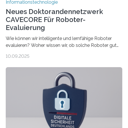
Informationstechnologie
Neues Doktorandennetzwerk
CAVECORE Für Roboter-
Evaluierung
Wie können wir intelligente und lernfähige Roboter
evaluieren? Woher wissen wir, ob solche Roboter gut
sind in dem, was sie tun? Mit diesen Fragen beschäftigt
10.09.2025
sich CAVECORE – ein neues Marie Skłodowska-Curie
Doctoral Network, das an der Universität Bremen
koordiniert wird. Ab dem 1. September werden sich
über einen Zeitraum von vier Jahren insgesamt 15
Promovierende im Rahmen von CAVECORE mit
kognitiven Robotern beschäftigen – also mit Robotern,
die mittels Sensoren ihre Umgebung erfassen,
Informationen verarbeiten und häufig auch mit…