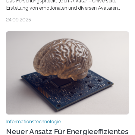
Das Forschungsprojekt „Gen-AIvatar – Universelle
Erstellung von emotionalen und diversen Avataren
durch generative KI“ erhält eine NEXT.IN.NRW-
24.09.2025
Förderung in Höhe von rund 2 Millionen Euro. Dabei
entwickeln Wissenschaftlerinnen und Wissenschaftler
der Universität Bonn und der TH Köln gemeinsam mit
der MindPort GmbH eine neuartige, KI-gestützte
Lösung zur Erzeugung von Emotionen für realistische
Avatare. Gen-AIvatar entwickelt innovative und
kosteneffiziente Methoden, um lebensechte Avatare zu
erstellen. „Besonders wichtig ist uns eine ganzheitliche
Animation, bei der Stimme, Körperbewegung, Gestik
und Mimik im Einklang sind…
Informationstechnologie
Neuer Ansatz Für Energieeffizientes