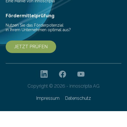
Mit einer festlichen Veranstaltung beging die
Eine Marke von innoscripta
Cyberagentur ihren 5. Geburtstag. Zahlreiche Gäste…
Fördermittelprüfung
Nutzen Sie das Förderpotenzial
in Ihrem Unternehmen optimal aus?
JETZT PRÜFEN
Copyright © 2026 - innoscripta AG
Impressum
Datenschutz