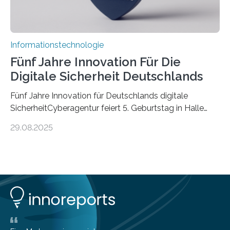
Informationstechnologie
Fünf Jahre Innovation Für Die
Digitale Sicherheit Deutschlands
Fünf Jahre Innovation für Deutschlands digitale
SicherheitCyberagentur feiert 5. Geburtstag in Halle
(Saale) – Politik, Wissenschaft und Wirtschaft würdigen
29.08.2025
ErfolgeDie Agentur für Innovation in der
Cybersicherheit GmbH (Cyberagentur) hat am 28.
August 2025 in Halle (Saale) ihr fünfjähriges Bestehen
gefeiert. Mit einem Rückblick auf fünf Jahre
Forschungsarbeit, politischen Grußworten und der
feierlichen Preisverleihung des Ideenwettbewerbs
HAL2025 wurde das Jubiläum zu einem Zeichen für
Deutschlands digitale Souveränität von übermorgen.