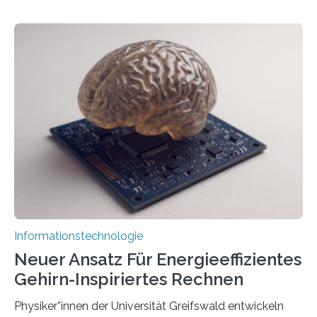
Förderung in Höhe von rund 2 Millionen Euro. Dabei
entwickeln Wissenschaftlerinnen und Wissenschaftler
der Universität Bonn und der TH Köln gemeinsam mit
der MindPort GmbH eine neuartige, KI-gestützte
Lösung zur Erzeugung von Emotionen für realistische
Avatare. Gen-AIvatar entwickelt innovative und
kosteneffiziente Methoden, um lebensechte Avatare zu
erstellen. „Besonders wichtig ist uns eine ganzheitliche
Animation, bei der Stimme, Körperbewegung, Gestik
und Mimik im Einklang sind…
Informationstechnologie
Neuer Ansatz Für Energieeffizientes
Gehirn-Inspiriertes Rechnen
Physiker*innen der Universität Greifswald entwickeln