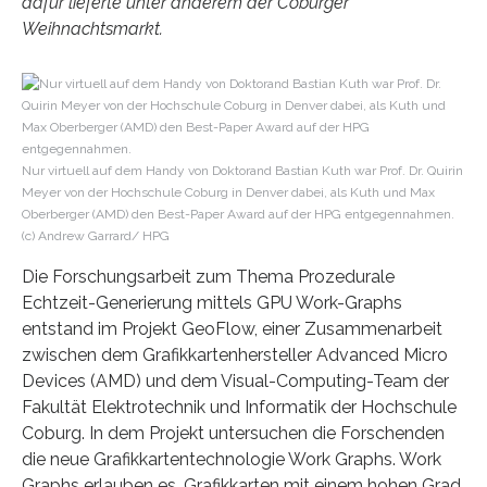
dafür lieferte unter anderem der Coburger
Weihnachtsmarkt.
Nur virtuell auf dem Handy von Doktorand Bastian Kuth war Prof. Dr. Quirin
Meyer von der Hochschule Coburg in Denver dabei, als Kuth und Max
Oberberger (AMD) den Best-Paper Award auf der HPG entgegennahmen.
(c) Andrew Garrard/ HPG
Die Forschungsarbeit zum Thema Prozedurale
Echtzeit-Generierung mittels GPU Work-Graphs
entstand im Projekt GeoFlow, einer Zusammenarbeit
zwischen dem Grafikkartenhersteller Advanced Micro
Devices (AMD) und dem Visual-Computing-Team der
Fakultät Elektrotechnik und Informatik der Hochschule
Coburg. In dem Projekt untersuchen die Forschenden
die neue Grafikkartentechnologie Work Graphs. Work
Graphs erlauben es, Grafikkarten mit einem hohen Grad