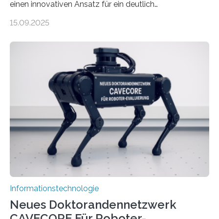
einen innovativen Ansatz für ein deutlich
energieeffizienteres Arbeiten von Computern. Ihr
15.09.2025
Lösungsweg ist inspiriert vom menschlichen Gehirn. Die
rasante Entwicklung der Künstlichen Intelligenz (KI)
stellt die heutige Computertechnik vor
Herausforderungen. Herkömmliche Silizium-
Prozessoren stoßen an ihre Grenzen: Sie verbrauchen
viel Energie, die Speicher- und Verarbeitungseinheiten
sind voneinander getrennt und die Datenübertragung
bremst komplexe Anwendungen aus. Da KI-Modelle
immer größer werden und riesige Datenmengen
verarbeiten müssen, steigt der Bedarf an neuen
Rechenarchitekturen. Neben Quantencomputern
rücken dabei insbesondere…
Informationstechnologie
Neues Doktorandennetzwerk
CAVECORE Für Roboter-