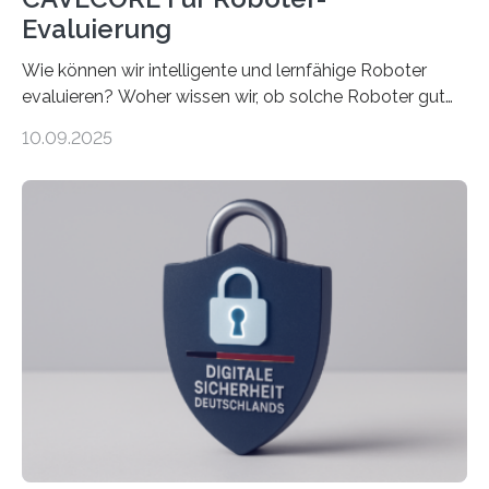
Evaluierung
Wie können wir intelligente und lernfähige Roboter
evaluieren? Woher wissen wir, ob solche Roboter gut
sind in dem, was sie tun? Mit diesen Fragen beschäftigt
10.09.2025
sich CAVECORE – ein neues Marie Skłodowska-Curie
Doctoral Network, das an der Universität Bremen
koordiniert wird. Ab dem 1. September werden sich
über einen Zeitraum von vier Jahren insgesamt 15
Promovierende im Rahmen von CAVECORE mit
kognitiven Robotern beschäftigen – also mit Robotern,
die mittels Sensoren ihre Umgebung erfassen,
Informationen verarbeiten und häufig auch mit…