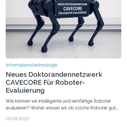
viel Energie, die Speicher- und Verarbeitungseinheiten
sind voneinander getrennt und die Datenübertragung
bremst komplexe Anwendungen aus. Da KI-Modelle
immer größer werden und riesige Datenmengen
verarbeiten müssen, steigt der Bedarf an neuen
Rechenarchitekturen. Neben Quantencomputern
rücken dabei insbesondere…
Informationstechnologie
Neues Doktorandennetzwerk
CAVECORE Für Roboter-
Evaluierung
Wie können wir intelligente und lernfähige Roboter
evaluieren? Woher wissen wir, ob solche Roboter gut
sind in dem, was sie tun? Mit diesen Fragen beschäftigt
10.09.2025
sich CAVECORE – ein neues Marie Skłodowska-Curie