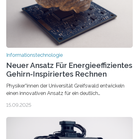
erstellen. „Besonders wichtig ist uns eine ganzheitliche
Animation, bei der Stimme, Körperbewegung, Gestik
und Mimik im Einklang sind…
Informationstechnologie
Neuer Ansatz Für Energieeffizientes
Gehirn-Inspiriertes Rechnen
Physiker*innen der Universität Greifswald entwickeln
einen innovativen Ansatz für ein deutlich
energieeffizienteres Arbeiten von Computern. Ihr
15.09.2025
Lösungsweg ist inspiriert vom menschlichen Gehirn. Die
rasante Entwicklung der Künstlichen Intelligenz (KI)
stellt die heutige Computertechnik vor
Herausforderungen. Herkömmliche Silizium-
Prozessoren stoßen an ihre Grenzen: Sie verbrauchen