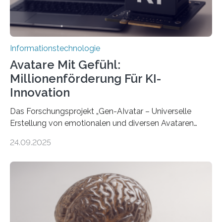
Informationstechnologie
Avatare Mit Gefühl:
Millionenförderung Für KI-
Innovation
Das Forschungsprojekt „Gen-AIvatar – Universelle
Erstellung von emotionalen und diversen Avataren
durch generative KI“ erhält eine NEXT.IN.NRW-
24.09.2025
Förderung in Höhe von rund 2 Millionen Euro. Dabei
entwickeln Wissenschaftlerinnen und Wissenschaftler
der Universität Bonn und der TH Köln gemeinsam mit
der MindPort GmbH eine neuartige, KI-gestützte
Lösung zur Erzeugung von Emotionen für realistische
Avatare. Gen-AIvatar entwickelt innovative und
kosteneffiziente Methoden, um lebensechte Avatare zu