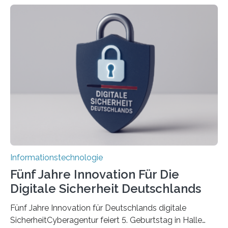
Doctoral Network, das an der Universität Bremen
koordiniert wird. Ab dem 1. September werden sich
über einen Zeitraum von vier Jahren insgesamt 15
Promovierende im Rahmen von CAVECORE mit
kognitiven Robotern beschäftigen – also mit Robotern,
die mittels Sensoren ihre Umgebung erfassen,
Informationen verarbeiten und häufig auch mit…
Informationstechnologie
Fünf Jahre Innovation Für Die
Digitale Sicherheit Deutschlands
Fünf Jahre Innovation für Deutschlands digitale
SicherheitCyberagentur feiert 5. Geburtstag in Halle