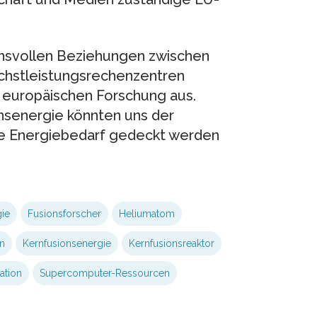
uensvollen Beziehungen zwischen
chstleistungsrechenzentren
er europäischen Forschung aus.
onsenergie könnten uns der
che Energiebedarf gedeckt werden
ie
Fusionsforscher
Heliumatom
n
Kernfusionsenergie
Kernfusionsreaktor
ation
Supercomputer-Ressourcen