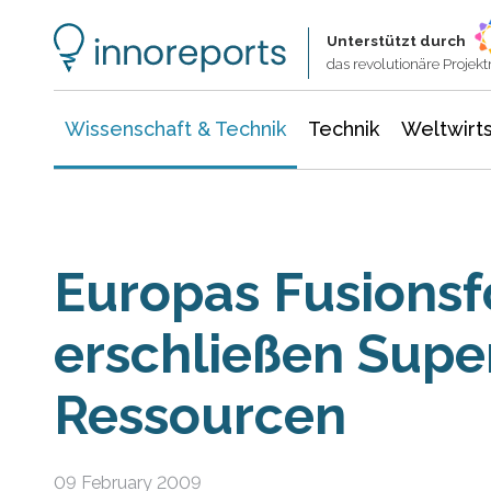
Wissenschaft & Technik
Informationstechnologie
Energie & Elektrotechnik
Unterstützt durch
das revolutionäre Proje
Wissenschaft & Technik
Technik
Weltwirts
Europas Fusionsf
erschließen Sup
Ressourcen
09 February 2009