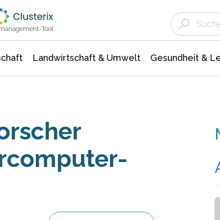
Landwirtschaft & Umwelt
Gesundheit &
Agrar- Forstwissenschaften
Unternehmensmeldungen
Biowissenschafte
Ökologie Umwelt- Naturschutz
ktmanagement-Tool
chaft
Landwirtschaft & Umwelt
Gesundheit & L
orscher
ercomputer-