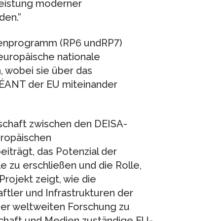
Leistung moderner
den.”
enprogramm (RP6 undRP7)
 europäische nationale
 wobei sie über das
GÉANT der EU miteinander
rschaft zwischen den DEISA-
uropäischen
iträgt, das Potenzial der
e zu erschließen und die Rolle,
Projekt zeigt, wie die
ler und Infrastrukturen der
 der weltweiten Forschung zu
schaft und Medien zuständige EU-