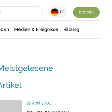
 Leben
Medien & Ereignisse
Interdisziplinäre Forschung
Veranstaltungsnachrichten
n Chemie
Gesellschaftswissenschaften
Kontakt
DE
eben
Medien & Ereignisse
Bildung
Meistgelesene
Artikel
25 April 2001
Forschungsergebnisse