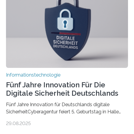
Promovierende im Rahmen von CAVECORE mit
kognitiven Robotern beschäftigen – also mit Robotern,
die mittels Sensoren ihre Umgebung erfassen,
Informationen verarbeiten und häufig auch mit…
Informationstechnologie
Fünf Jahre Innovation Für Die
Digitale Sicherheit Deutschlands
Fünf Jahre Innovation für Deutschlands digitale
SicherheitCyberagentur feiert 5. Geburtstag in Halle
(Saale) – Politik, Wissenschaft und Wirtschaft würdigen
29.08.2025
ErfolgeDie Agentur für Innovation in der
Cybersicherheit GmbH (Cyberagentur) hat am 28.