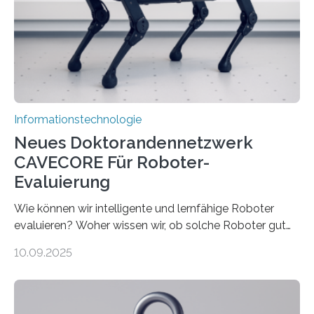
bremst komplexe Anwendungen aus. Da KI-Modelle
immer größer werden und riesige Datenmengen
verarbeiten müssen, steigt der Bedarf an neuen
Rechenarchitekturen. Neben Quantencomputern
rücken dabei insbesondere…
Informationstechnologie
Neues Doktorandennetzwerk
CAVECORE Für Roboter-
Evaluierung
Wie können wir intelligente und lernfähige Roboter
evaluieren? Woher wissen wir, ob solche Roboter gut
sind in dem, was sie tun? Mit diesen Fragen beschäftigt
10.09.2025
sich CAVECORE – ein neues Marie Skłodowska-Curie
Doctoral Network, das an der Universität Bremen
koordiniert wird. Ab dem 1. September werden sich
über einen Zeitraum von vier Jahren insgesamt 15