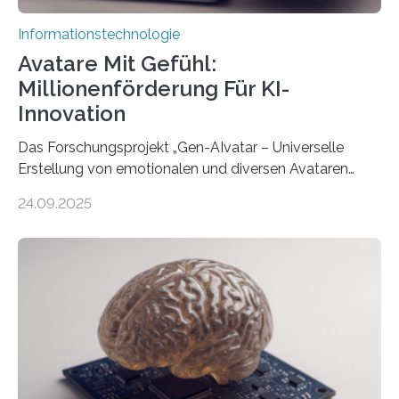
Informationstechnologie
Avatare Mit Gefühl:
Millionenförderung Für KI-
Innovation
Das Forschungsprojekt „Gen-AIvatar – Universelle
Erstellung von emotionalen und diversen Avataren
durch generative KI“ erhält eine NEXT.IN.NRW-
24.09.2025
Förderung in Höhe von rund 2 Millionen Euro. Dabei
entwickeln Wissenschaftlerinnen und Wissenschaftler
der Universität Bonn und der TH Köln gemeinsam mit
der MindPort GmbH eine neuartige, KI-gestützte
Lösung zur Erzeugung von Emotionen für realistische
Avatare. Gen-AIvatar entwickelt innovative und
kosteneffiziente Methoden, um lebensechte Avatare zu
erstellen. „Besonders wichtig ist uns eine ganzheitliche
Animation, bei der Stimme, Körperbewegung, Gestik