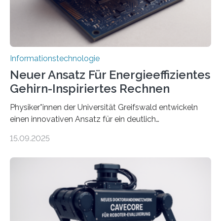
und Mimik im Einklang sind…
Informationstechnologie
Neuer Ansatz Für Energieeffizientes
Gehirn-Inspiriertes Rechnen
Physiker*innen der Universität Greifswald entwickeln
einen innovativen Ansatz für ein deutlich
energieeffizienteres Arbeiten von Computern. Ihr
15.09.2025
Lösungsweg ist inspiriert vom menschlichen Gehirn. Die
rasante Entwicklung der Künstlichen Intelligenz (KI)
stellt die heutige Computertechnik vor
Herausforderungen. Herkömmliche Silizium-
Prozessoren stoßen an ihre Grenzen: Sie verbrauchen
viel Energie, die Speicher- und Verarbeitungseinheiten
sind voneinander getrennt und die Datenübertragung